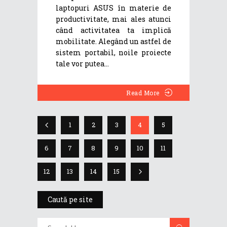
laptopuri ASUS în materie de
productivitate, mai ales atunci
când activitatea ta implică
mobilitate. Alegând un astfel de
sistem portabil, noile proiecte
tale vor putea
Read More
1
2
3
4
5
6
7
8
9
10
11
12
13
14
15
Caută pe site