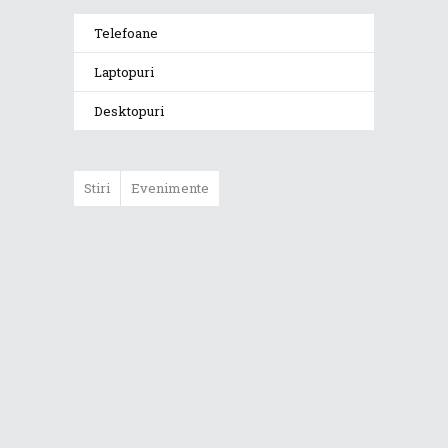
Telefoane
Laptopuri
Desktopuri
Stiri
Evenimente
Expoziția ASUS
„Design You Can
Feel” se deschide
la Milan Design
Week 2025
ASUS lansează
noua versiune a
tastaturii
Marshmallow