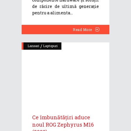
de răcire de ultimă generație
pentru a alimenta
Read More
/
Lansari
Laptopuri
Ce îmbunătățiri aduce
noul ROG Zephyrus M16