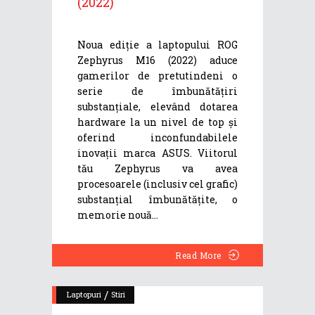
(2022)
Noua ediție a laptopului ROG
Zephyrus M16 (2022) aduce
gamerilor de pretutindeni o
serie de îmbunătățiri
substanțiale, elevând dotarea
hardware la un nivel de top și
oferind inconfundabilele
inovații marca ASUS. Viitorul
tău Zephyrus va avea
procesoarele (inclusiv cel grafic)
substanțial îmbunătățite, o
memorie nouă
Read More
/
Laptopuri
Stiri