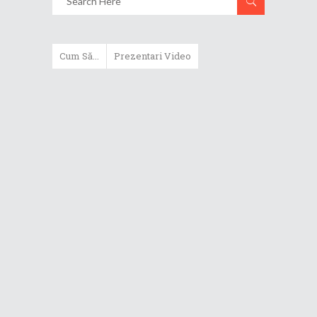
Cum Să...
Prezentari Video
Cum poți upgrada memoria și
stocarea laptopului ROG
Zephyrus S17 GX703
Cum să joci Fortnite la 90 FPS pe
telefoanele ROG Phone 3 și 5
Protejează bateria laptopului cu
MyASUS prin Battery Health
Charging
Descoperă gesturile funcționale
din interfața ZenUI 8 de pe