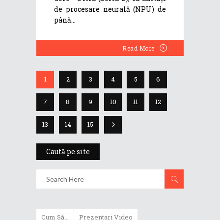
de procesare neurală (NPU) de
până
Read More
1
2
3
4
5
6
7
8
9
10
11
12
13
14
15
Caută pe site
Cum Să...
Prezentari Video