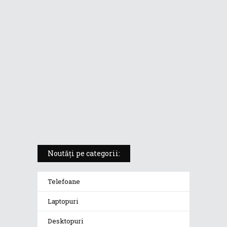
laptopul compact convertibil
pentru creatorii în mișcare
5 atuuri ale laptopului ASUS
Vivobook S14 M5406KA
ROG Strix SCAR 18 (2025) –
„monstrul din gaming” care
redefinește standardele
Noutăți pe categorii:
Telefoane
Laptopuri
Desktopuri