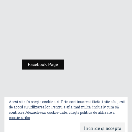
Expoziția ASUS
„Design You Can
Feel” se deschide
la Milan Design
Week 2025
Facebook Page
Acest site folosește cookie-uri. Prin continuare utilizării site-ului, ești
de acord cu utilizarea lor. Pentru a afla mai multe, inclusiv cum să
controlezi/dezactivezi cookie-urile, citește
politica de utilizare a
cookie-urilor
Index
Politica De Utilizare A Cookie-Urilor
Politica De Confidențialitate