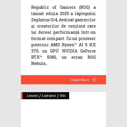
Republic of Gamers (ROG) a
lansat ediția 2025 a laptopului
Zephyrus G14, dedicat gamerilor
și creatorilor de conținut care
își doresc performanță într-un
format compact. Cu un procesor
puternic AMD Ryzen™ AI 9 HX
370, un GPU NVIDIA GeForce
RTX™ 5080, un ecran ROG
Nebula
Read More
/
/
Lansari
Laptopuri
Stiri