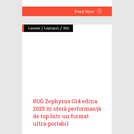
Read More
/
/
Lansari
Laptopuri
Stiri
ROG Zephyrus G14 ediția
2025 îți oferă performanță
de top într-un format
ultra-portabil