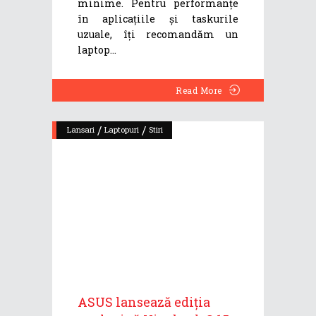
minime. Pentru performanțe
în aplicațiile și taskurile
uzuale, îți recomandăm un
laptop
Read More
/
/
Lansari
Laptopuri
Stiri
ASUS lansează ediția