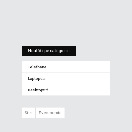
Ce spune o arhitectă despre ASUS
ProArt P16 (testimonial Lorena
Brează)
Noutăți pe categorii:
Telefoane
Laptopuri
Desktopuri
Stiri
Evenimente
Zenbook A14 și