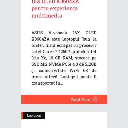
16X OLED K3604ZA
pentru experiența
multimedia
ASUS Vivobook 16X OLED
K3604ZA este laptopul "bun la
toate", fiind echipat cu procesor
Intel Core i7-1260P, grafică Intel
Iris Xe, 16 GB RAM, stocare pe
SSD M.2 NVMe PCIe 4.0 de 512GB
și conectivitate WiFi 6E de
mare viteză. Laptopul poate fi
transportat în
Read More
Laptopuri