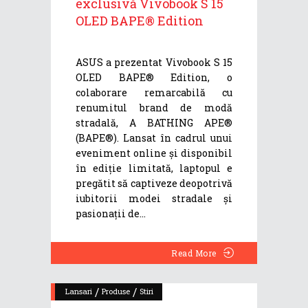
exclusivă Vivobook S 15
OLED BAPE® Edition
ASUS a prezentat Vivobook S 15
OLED BAPE® Edition, o
colaborare remarcabilă cu
renumitul brand de modă
stradală, A BATHING APE®
(BAPE®). Lansat în cadrul unui
eveniment online și disponibil
în ediție limitată, laptopul e
pregătit să captiveze deopotrivă
iubitorii modei stradale și
pasionații de
Read More
/
/
Lansari
Produse
Stiri