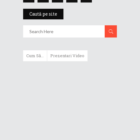
Caută pe site
Cum Să...
Prezentari Video
Cum verifici cauzele unor
posibile probleme cu laptopul,
folosind MyASUS
Cum să crești performanța
laptopului de gaming în modul
Manual din Armoury Crate
Cum alegi profilul optim pentru