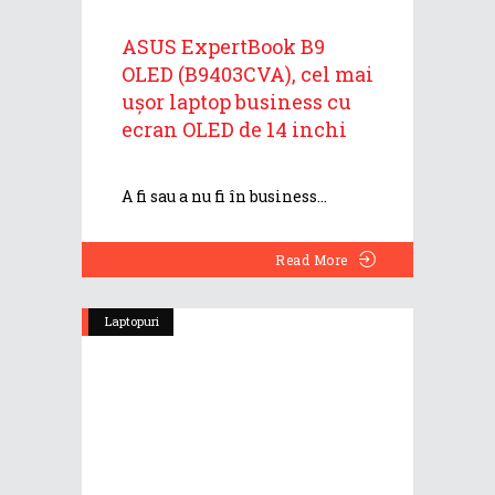
ASUS ExpertBook B9
OLED (B9403CVA), cel mai
ușor laptop business cu
ecran OLED de 14 inchi
A fi sau a nu fi în business
Read More
Laptopuri