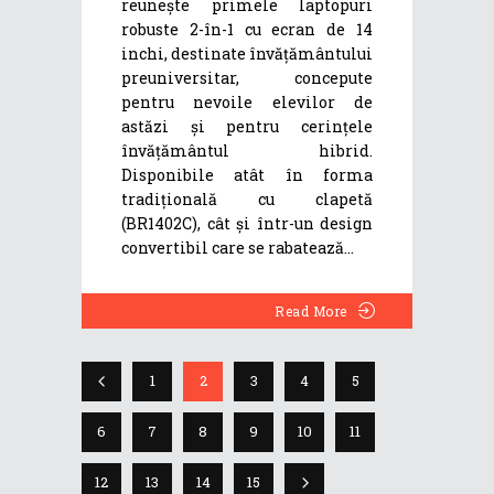
reunește primele laptopuri
robuste 2-în-1 cu ecran de 14
inchi, destinate învățământului
preuniversitar, concepute
pentru nevoile elevilor de
astăzi și pentru cerințele
învățământul hibrid.
Disponibile atât în forma
tradițională cu clapetă
(BR1402C), cât și într-un design
convertibil care se rabatează
Read More
1
2
3
4
5
6
7
8
9
10
11
12
13
14
15