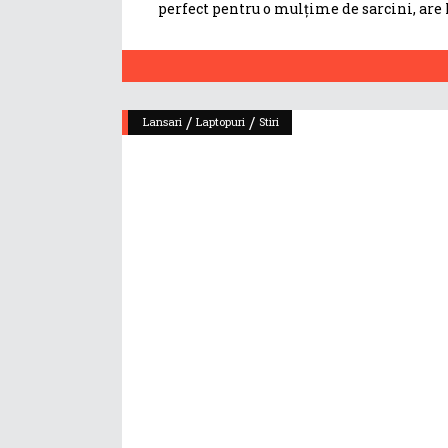
perfect pentru o mulțime de sarcini, are l
/
/
Lansari
Laptopuri
Stiri