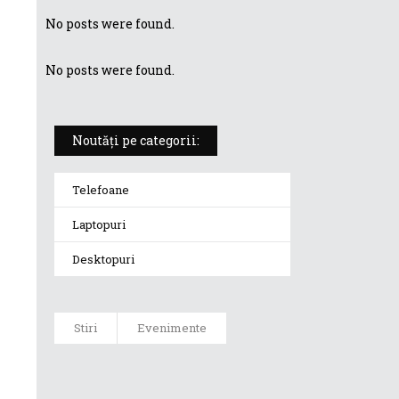
No posts were found.
No posts were found.
Noutăți pe categorii:
Telefoane
Laptopuri
Desktopuri
Stiri
Evenimente
ASUS a
dezvăluit gama