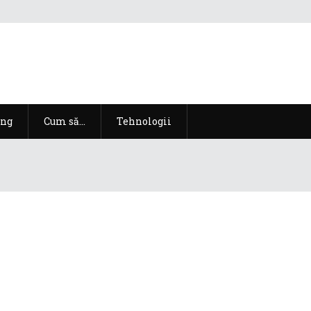
ng
Cum să…
Tehnologii