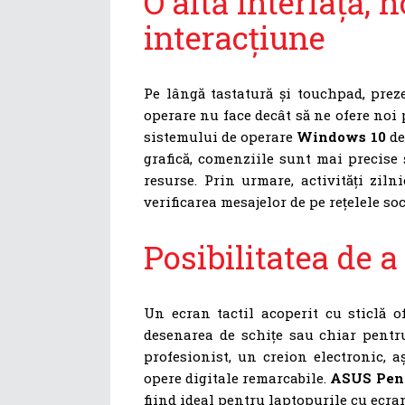
O altă interfață, n
interacțiune
Pe lângă tastatură și touchpad, prez
operare nu face decât să ne ofere noi po
sistemului de operare
Windows 10
de
grafică, comenziile sunt mai precise
resurse. Prin urmare, activități ziln
verificarea mesajelor de pe rețelele so
Posibilitatea de a
Un ecran tactil acoperit cu sticlă o
desenarea de schițe sau chiar pentr
profesionist, un creion electronic, 
opere digitale remarcabile.
ASUS Pen
fiind ideal pentru laptopurile cu ecran