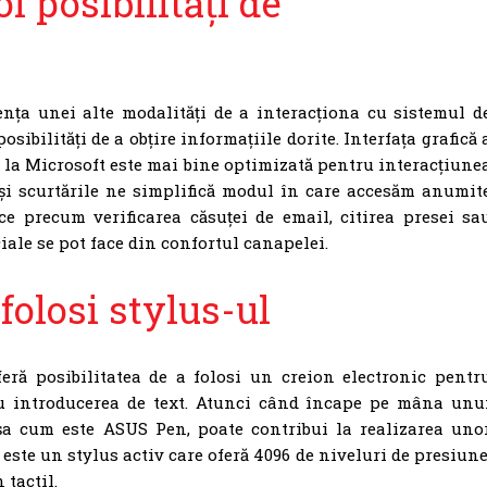
oi posibilități de
ența unei alte modalități de a interacționa cu sistemul d
sibilități de a obțire informațiile dorite. Interfața grafică 
 la Microsoft este mai bine optimizată pentru interacțiune
 și scurtările ne simplifică modul în care accesăm anumit
ice precum verificarea căsuței de email, citirea presei sa
ciale se pot face din confortul canapelei.
 folosi stylus-ul
feră posibilitatea de a folosi un creion electronic pentr
u introducerea de text. Atunci când încape pe mâna unu
așa cum este ASUS Pen, poate contribui la realizarea uno
este un stylus activ care oferă 4096 de niveluri de presiune
 tactil.