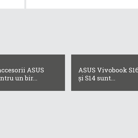
accesorii ASUS
ASUS Vivobook S1
ntru un bir...
și S14 sunt...