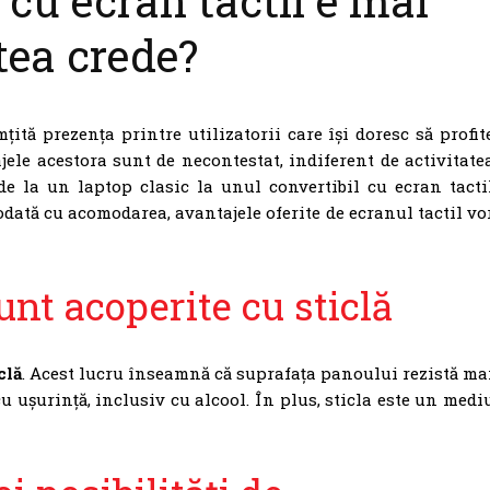
 cu ecran tactil e mai
utea crede?
țită prezența printre utilizatorii care își doresc să profit
jele acestora sunt de necontestat, indiferent de activitate
de la un laptop clasic la unul convertibil cu ecran tacti
odată cu acomodarea, avantajele oferite de ecranul tactil vo
unt acoperite cu sticlă
clă
. Acest lucru înseamnă că suprafața panoului rezistă ma
 cu ușurință, inclusiv cu alcool. În plus, sticla este un medi