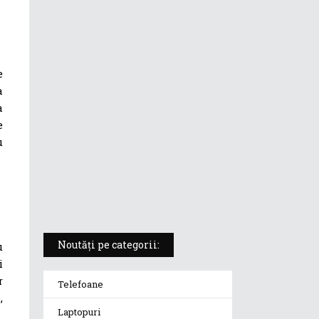
ASUS ProArt PX13 (HN7306) –
laptopul compact convertibil
pentru creatorii în mișcare
e
a
5 atuuri ale laptopului ASUS
a
Vivobook S14 M5406KA
e
u
ROG Strix SCAR 18 (2025) –
„monstrul din gaming” care
redefinește standardele
Noutăți pe categorii:
u
i
r
Telefoane
,
Laptopuri