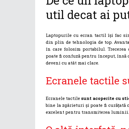
De ce un laptop
util decat ai p
Laptopurile cu ecran tactil își fac sim
din plin de tehnologia de top. Avanta
în care folosim portabilul. Trecerea 
poate fi confuză pentru început, însă 
deveni cu atât mai clare.
Ecranele tactile s
Ecranele tactile
sunt acoperite cu sti
bine la zgârieturi și poate fi curățată
excelent pentru transmiterea luminii.