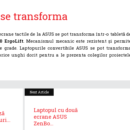
a se transforma
crane tactile de la ASUS se pot transforma într-o tabletă d
0 ErgoLift
. Mecanismul mecanic este rezistent și permit
de grade. Laptopurile convertibile ASUS se pot transform
 orice unghi dorit pentru a le prezenta colegilor proiectel
Next Article
Laptopul cu două
ză
ecrane ASUS
ri...
ZenBo...