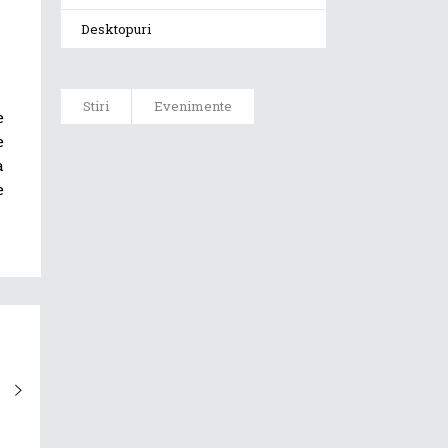
Desktopuri
Stiri
Evenimente
e
e
ASUS ProArt
a
GoPro Edition
e
duce fluxurile
creative la un
nou nivel
alături de
sportivii Red
Bull
Noul Zephyrus
G16 (GU606) a
ajuns în
România