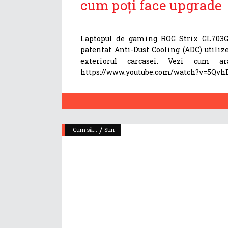
cum poți face upgrade
Laptopul de gaming ROG Strix GL703GS
patentat Anti-Dust Cooling (ADC) utiliz
exteriorul carcasei. Vezi cum ar
https://www.youtube.com/watch?v=5QvhD
/
Cum să...
Stiri