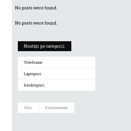
No posts were found.
No posts were found.
Noutăți pe categorii:
Telefoane
Laptopuri
Desktopuri
Stiri
Evenimente
ASUS WiGig
Display