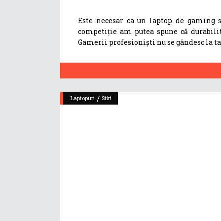
Este necesar ca un laptop de gaming s
competiție am putea spune că durabilit
Gamerii profesioniști nu se gândesc la ta
/
Laptopuri
Stiri