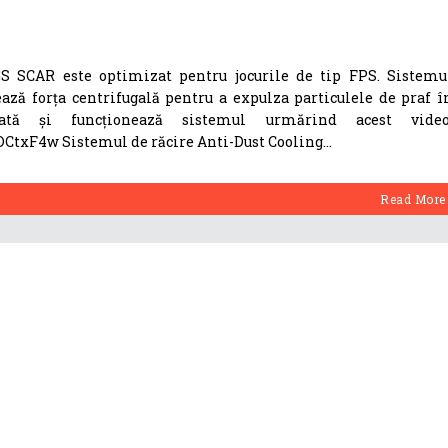
 SCAR este optimizat pentru jocurile de tip FPS. Sistemu
ează forța centrifugală pentru a expulza particulele de praf î
ată și funcționează sistemul urmărind acest video
CtxF4w Sistemul de răcire Anti-Dust Cooling
Read More