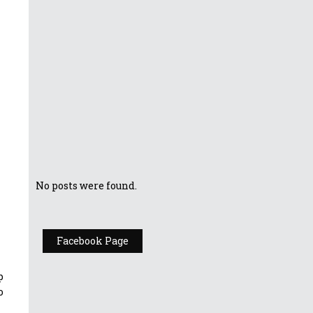
Află mai multe
despre bateria
laptopului tău
Cele mai tari
dispozitive
portabile ROG
lansate în 2019
No posts were found.
Facebook Page
p
o