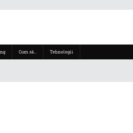
ng
Cum să…
Tehnologii