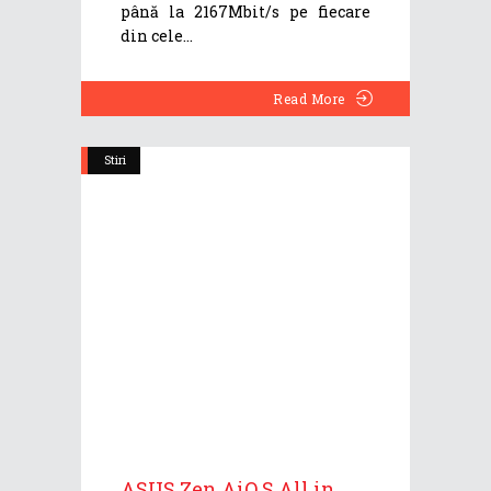
până la 2167Mbit/s pe fiecare
din cele
Read More
Stiri
ASUS Zen AiO S All in