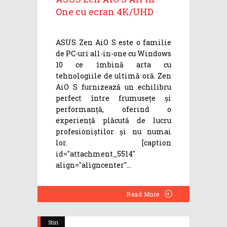
One cu ecran 4K/UHD
ASUS Zen AiO S este o familie
de PC-uri all-in-one cu Windows
10 ce îmbină arta cu
tehnologiile de ultimă oră. Zen
AiO S furnizează un echilibru
perfect între frumusețe și
performanță, oferind o
experiență plăcută de lucru
profesioniștilor și nu numai
lor. [caption
id="attachment_5514"
align="aligncenter"
Read More
Stiri