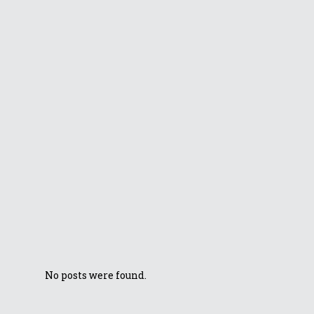
Ce se poate face
cu ASUS Windows
Mixed Reality?
ASUS pregătește
noile telefoane
Zenfone 5
ZenBook 13 a
devenit un model
etalon în
categoria
portabilelor
ultrasubțiri
No posts were found.