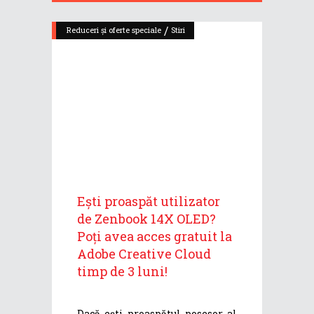
/
Reduceri și oferte speciale
Stiri
Ești proaspăt utilizator
de Zenbook 14X OLED?
Poți avea acces gratuit la
Adobe Creative Cloud
timp de 3 luni!
Dacă ești proaspătul posesor al