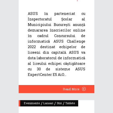
ASUS în parteneriat cu
Inspectoratul Școlar al
Municipiului București anunță
demararea înscrierilor online
în cadrul Concursului de
informatică ASUS Challenge
2022 destinat echipelor de
liceeni din capitală. ASUS va
dota laboratorul de informatică
al liceului echipei câștigătoare
cu 30 de sisteme ASUS
ExpertCenter E5 AiO
Read More
/
/
/
Evenimente
Lansari
Stiri
Tablete