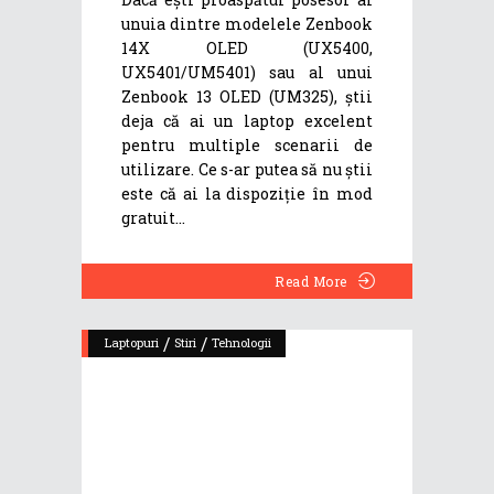
unuia dintre modelele Zenbook
14X OLED (UX5400,
UX5401/UM5401) sau al unui
Zenbook 13 OLED (UM325), știi
deja că ai un laptop excelent
pentru multiple scenarii de
utilizare. Ce s-ar putea să nu știi
este că ai la dispoziție în mod
gratuit
Read More
/
/
Laptopuri
Stiri
Tehnologii