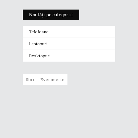
Noutăți pe categorii:
Telefoane
Laptopuri
Desktopuri
Stiri
Evenimente
Recomandarea
săptămânii: cloud
gaming cu ASUS
Chromebook Vibe
CX34 Flip