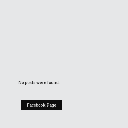
Armoury Crate
pentru ROG Ally
ASUS prezintă
seria BR1402, ce
cuprinde primele
laptopuri robuste
2-în-1 cu ecran de
14 inchi pentru
învățământul
preuniversitar
No posts were found.
Facebook Page