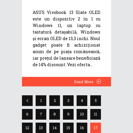
ASUS Vivobook 13 Slate OLED
este un dispozitiv 2 în 1 cu
Windows 11, un laptop cu
tastatură detașabilă, Windows
și ecran OLED de 13,3 inchi. Noul
gadget poate fi achiziționat
acum de pe piața românească,
iar prețul de lansare beneficiază
de 14% discount. Vezi oferta
Read More
1
2
3
4
5
6
7
8
9
10
11
12
13
14
15
16
17