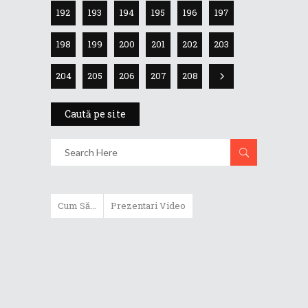
192
193
194
195
196
197
198
199
200
201
202
203
204
205
206
207
208
Caută pe site
Cum Să...
Prezentari Video
Cum să mărești viteza
calculatorului?
Cum să faci un time-lapse macro