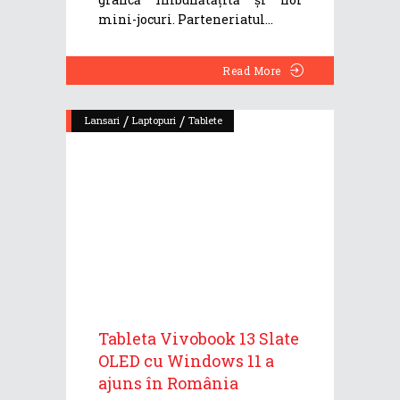
mini-jocuri. Parteneriatul
Read More
/
/
Lansari
Laptopuri
Tablete
Tableta Vivobook 13 Slate
OLED cu Windows 11 a
ajuns în România