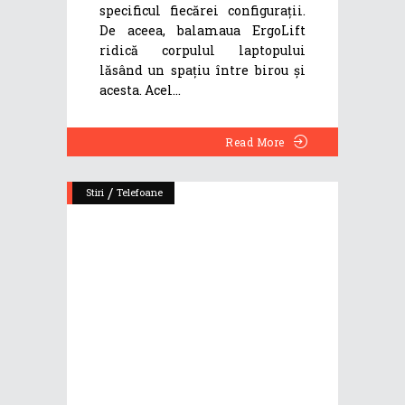
specificul fiecărei configurații.
De aceea, balamaua ErgoLift
ridică corpulul laptopului
lăsând un spațiu între birou și
acesta. Acel
Read More
/
Stiri
Telefoane