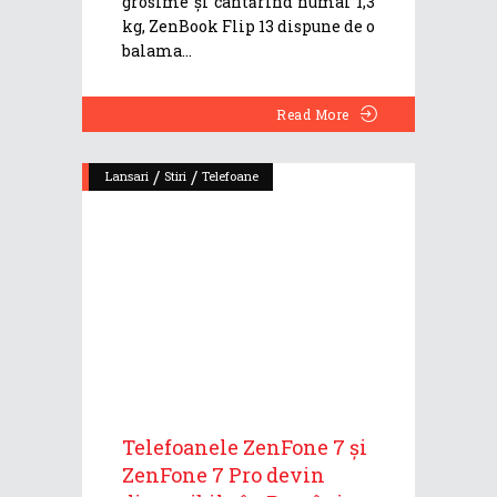
grosime și cântărind numai 1,3
kg, ZenBook Flip 13 dispune de o
balama
Read More
/
/
Lansari
Stiri
Telefoane
Telefoanele ZenFone 7 și
ZenFone 7 Pro devin