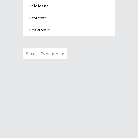
Telefoane
Laptopuri
Desktopuri
Stiri
Evenimente
Află povestea
luptătoarei
SE7EN, personajul
din universul
Republic of
Gamers
Află povestea lui
HORSEM4N,
personajul din
universul