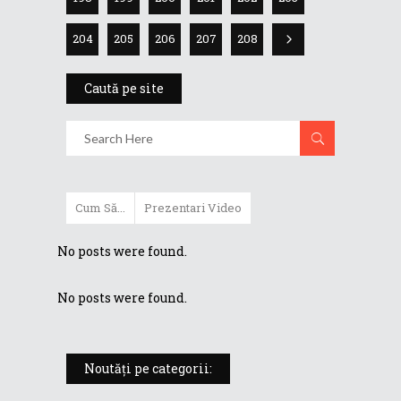
204
205
206
207
208
Caută pe site
Cum Să...
Prezentari Video
No posts were found.
No posts were found.
Noutăți pe categorii: