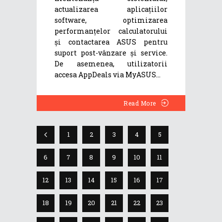
actualizarea aplicațiilor
software, optimizarea
performanțelor calculatorului
și contactarea ASUS pentru
suport post-vânzare și service.
De asemenea, utilizatorii
accesa AppDeals via MyASUS
Read More
1
2
3
4
5
6
7
8
9
10
11
12
13
14
15
16
17
18
19
20
21
22
23