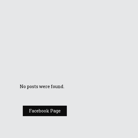
Noutăți ASUS în
2021: laptopul
Zenbook 14X OLED
ASUS a
implementat
ecrane OLED pe
toate categoriile
de laptopuri
No posts were found.
Facebook Page