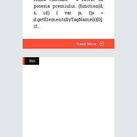
posesia premiului. (function(d,
s, id) { var js, fjs =
d.getElementsByTagName(s)[0];
if
Read More
Stiri