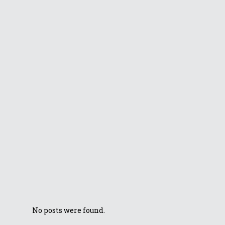
ASUS Windows
Reality Mixed
Reality
redefinește lumea
virtuală
Republic of
Gamers a
prezentat la IFA
2017 cea mai nouă
linie de produse
de gaming,
inclusiv laptopul
ROG Chimera și
monitorul curbat
ROG Strix XG35VQ
No posts were found.