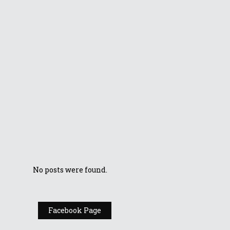
ZenBook UX510 și
ZenBook UX310
duc mai departe
tradiția ASUS
Mai multă
autonomie cu
ZenBook UX330
Cum conectezi un
controller de
jocuri la telefon?
No posts were found.
Facebook Page