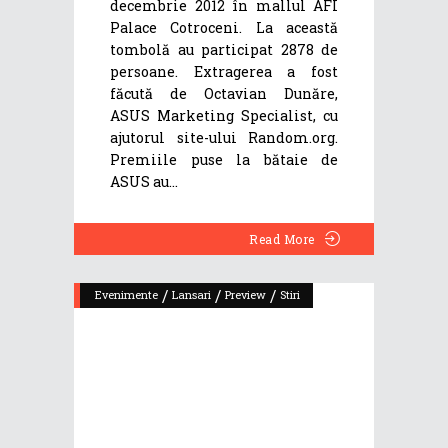
decembrie 2012 în mallul AFI
Palace Cotroceni. La această
tombolă au participat 2878 de
persoane. Extragerea a fost
făcută de Octavian Dunăre,
ASUS Marketing Specialist, cu
ajutorul site-ului Random.org.
Premiile puse la bătaie de
ASUS au
Read More
/
/
/
Evenimente
Lansari
Preview
Stiri