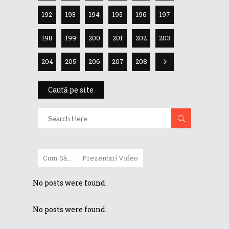
192
193
194
195
196
197
198
199
200
201
202
203
204
205
206
207
208
Caută pe site
Cum Să...
Prezentari Video
No posts were found.
No posts were found.