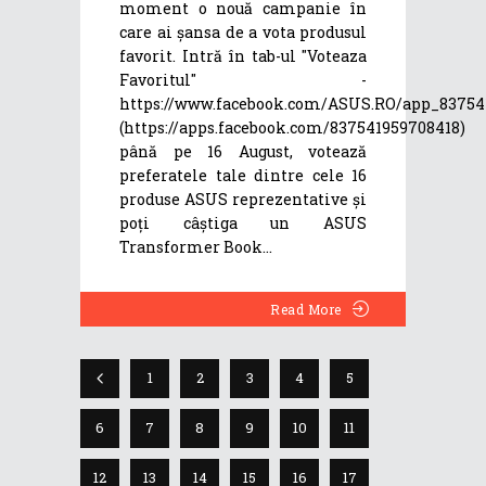
moment o nouă campanie în
care ai șansa de a vota produsul
favorit. Intră în tab-ul "Voteaza
Favoritul" -
https://www.facebook.com/ASUS.RO/app_83754
(https://apps.facebook.com/837541959708418)
până pe 16 August, votează
preferatele tale dintre cele 16
produse ASUS reprezentative și
poți câștiga un ASUS
Transformer Book
Read More
1
2
3
4
5
6
7
8
9
10
11
12
13
14
15
16
17