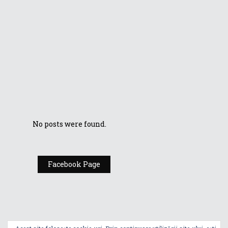
linie de produse
de gaming la CES
2018
ASUS prezintă noi
laptopuri și PC-
uri AiO
impresionante la
CES 2018
No posts were found.
Facebook Page