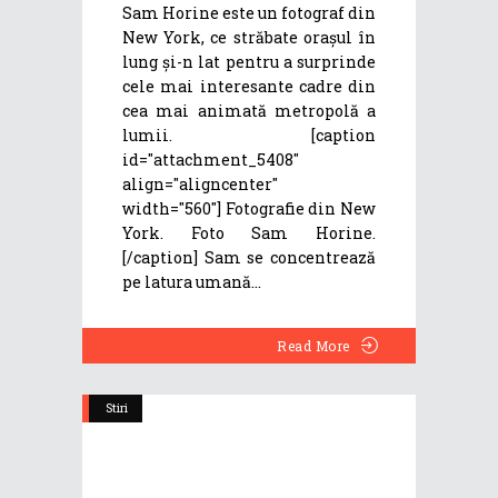
Sam Horine este un fotograf din
New York, ce străbate orașul în
lung și-n lat pentru a surprinde
cele mai interesante cadre din
cea mai animată metropolă a
lumii. [caption
id="attachment_5408"
align="aligncenter"
width="560"] Fotografie din New
York. Foto Sam Horine.
[/caption] Sam se concentrează
pe latura umană
Read More
Stiri