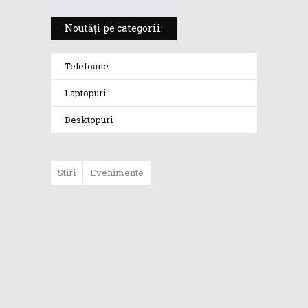
Noutăți pe categorii:
Telefoane
Laptopuri
Desktopuri
Stiri
Evenimente
Un laptop creat
în cinstea
sportului
electronic: ROG
Strix SKT T1 Hero
Edition