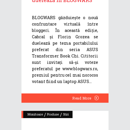
duelează în BLOGWARS
BLOGWARS găzduiește o nouă
confruntare virtuală între
bloggeri. În această ediție,
Cabral și Florin Grozea se
duelează pe tema portabilului
preferat din seria ASUS
Transformer Book Chi. Cititorii
sunt invitați să-și voteze
preferatul pe www.blogwars.ro,
premiul pentru cel mai norocos
votant fiind un laptop ASUS
Read More
/
/
Monitoare
Produse
Stiri