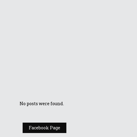
ASUS vă așteaptă
la Playit Cool și
în acest weekend
ROG Swift PG348Q
– Monitorul care
oferă noi
perspective
ASUSPRO A6420 &
A4320 – PC All-in-
One pentru zona
de business
No posts were found.
Facebook Page