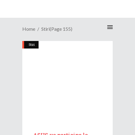
Home
Stiri
(Page 155)
Stiri
ASUS va participa la