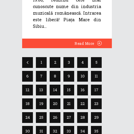
cunoscute nume din industria
muzicală românească. Intrarea
este liberă! Piața Mare din
Sibiu
Read More
1
2
3
4
5
6
7
8
9
10
11
12
13
14
15
16
17
18
19
20
21
22
23
24
25
26
27
28
29
30
31
32
33
34
35