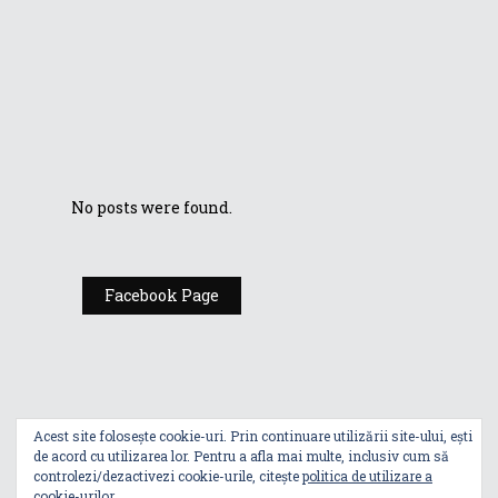
Mai multă culoare în activitatea
de zi cu zi!
Zenfone 5Z îți face
vacanța mai
frumoasă!
No posts were found.
Facebook Page
Acest site folosește cookie-uri. Prin continuare utilizării site-ului, ești
de acord cu utilizarea lor. Pentru a afla mai multe, inclusiv cum să
controlezi/dezactivezi cookie-urile, citește
politica de utilizare a
cookie-urilor