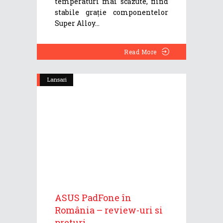
temperaturi mai scăzute, fiind
stabile grație componentelor
Super Alloy
Read More
Lansari
ASUS PadFone în
România – review-uri si
preturi