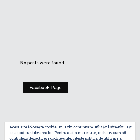
ASUS Zenfone
Zoom vs. DSLR
Cum comandă
pizza un rapper?!
No posts were found.
Facebook Page
Acest site folosește cookie-uri. Prin continuare utilizării site-ului, ești
de acord cu utilizarea lor. Pentru a afla mai multe, inclusiv cum să
controlezi/dezactivezi cookie-urile, citește
politica de utilizare a