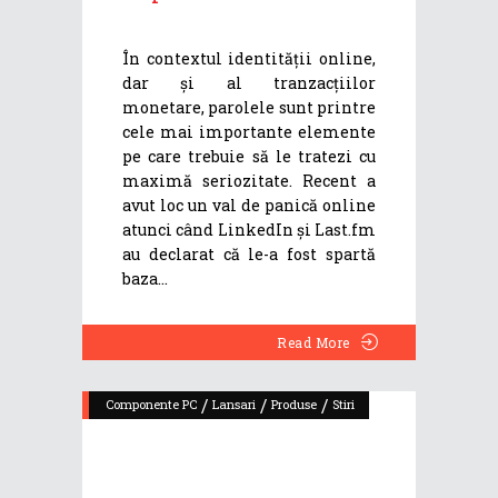
În contextul identității online,
dar și al tranzacțiilor
monetare, parolele sunt printre
cele mai importante elemente
pe care trebuie să le tratezi cu
maximă seriozitate. Recent a
avut loc un val de panică online
atunci când LinkedIn și Last.fm
au declarat că le-a fost spartă
baza
Read More
/
/
/
Componente PC
Lansari
Produse
Stiri