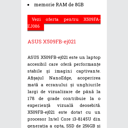
memorie RAM de 8GB
Vezi oferta pentru X509FA-
EJ086
ASUS X509FB-ej021
ASUS X509FB-ej021 este un laptop
accesibil care oferă performanțe
stabile și imagini captivante.
Afișajul NanoEdge, acoperirea
mată a ecranului și unghiurile
largi de vizualizare de până la
178 de grade contribuie la o
experiență vizuală deosebită.
X509FB-ej021 este dotat cu un
procesor Intel Core i3-8145U din
generația a opta, SSD de 256GB și