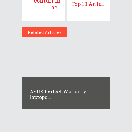
conturi în
Top 10 Antu...
ac...
Related Articles
ASUS Perfect Warranty:
laptopu...