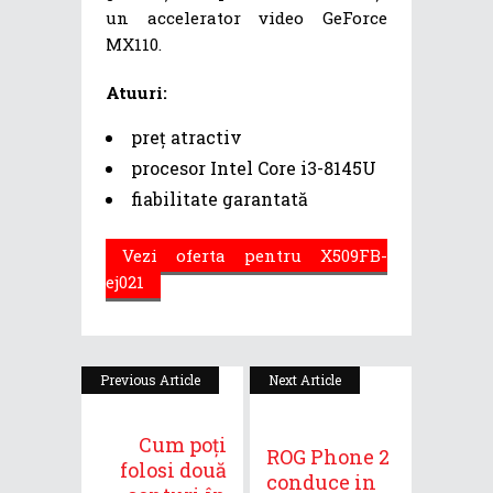
un accelerator video GeForce
MX110.
Atuuri:
preț atractiv
procesor Intel Core i3-8145U
fiabilitate garantată
Vezi oferta pentru X509FB-
ej021
Previous Article
Next Article
Cum poți
ROG Phone 2
folosi două
conduce in