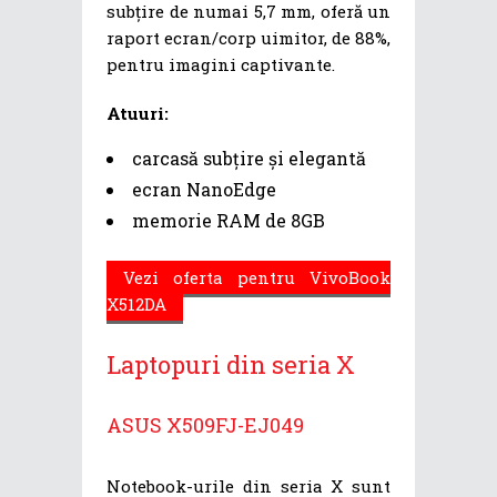
subțire de numai 5,7 mm, oferă un
raport ecran/corp uimitor, de 88%,
pentru imagini captivante.
Atuuri:
carcasă subțire și elegantă
ecran NanoEdge
memorie RAM de 8GB
Vezi oferta pentru VivoBook
X512DA
Laptopuri din seria X
ASUS X509FJ-EJ049
Notebook-urile din seria X sunt