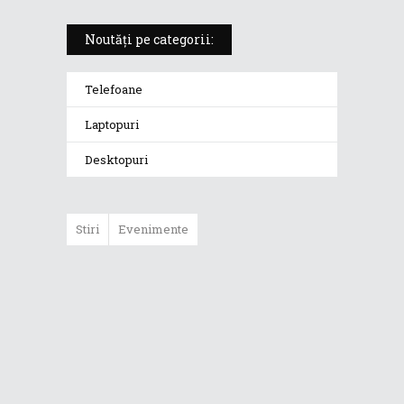
Noutăți pe categorii:
Telefoane
Laptopuri
Desktopuri
Stiri
Evenimente
ASUS ProArt
GoPro Edition
duce fluxurile
creative la un nou
nivel alături de
sportivii Red Bull