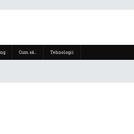
ng
Cum să…
Tehnologii