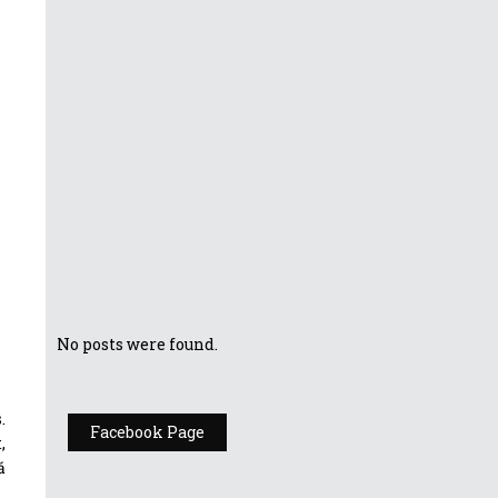
pachet cu
multiple
accesorii
ASUS a
prezentat
Zenbook S 13
OLED UX5304,
cel mai subțire
laptop ultra-
portabil cu
OLED
No posts were found.
.
Facebook Page
,
ă