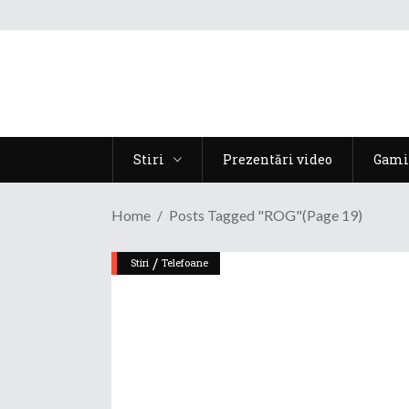
Stiri
Prezentări video
Gami
Home
Posts Tagged "ROG"
(Page 19)
/
Stiri
Telefoane