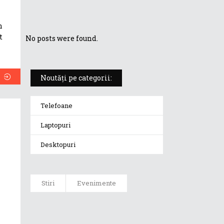
laptop sau desktop?
n
t
No posts were found.
Noutăți pe categorii:
Telefoane
Laptopuri
Desktopuri
Stiri
Evenimente
ASUS își
prezintă