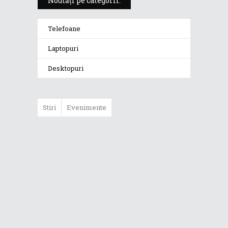
Noutăți pe categorii:
Telefoane
Laptopuri
Desktopuri
Stiri
Evenimente
ASUS a dezvăluit
noul Zenfone 9
Zenfone 9 va fi
lansat pe 28 iulie