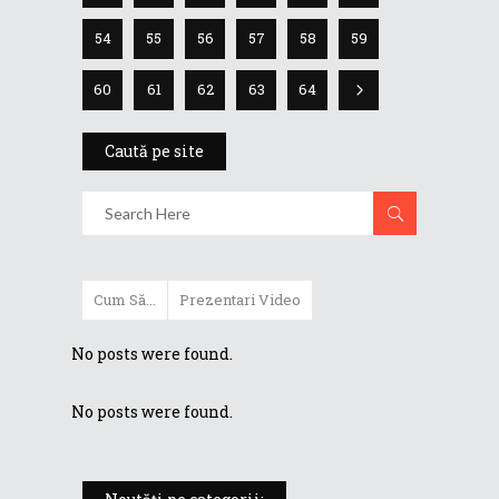
54
55
56
57
58
59
60
61
62
63
64
Caută pe site
Cum Să...
Prezentari Video
No posts were found.
No posts were found.