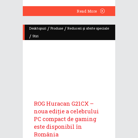
Read More
/
/
Desktopuri
Produse
Reduceri și oferte speciale
/
Stiri
ROG Huracan G21CX –
noua ediție a celebrului
PC compact de gaming
este disponibil în
România