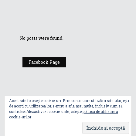
Cel mai ușor
laptop business
de 14 inchi din
lume
No posts were found.
Facebook Page
Acest site folosește cookie-uri. Prin continuare utilizării site-ului, ești
de acord cu utilizarea lor. Pentru a afla mai multe, inclusiv cum să
controlezi/dezactivezi cookie-urile, citește
politica de utilizare a
cookie-urilor
Index
Politica De Utilizare A Cookie-Urilor
Politica De Confidențialitate