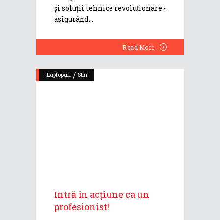
și soluții tehnice revoluționare -
asigurând
Read More
/
Laptopuri
Stiri
Intră în acțiune ca un
profesionist!