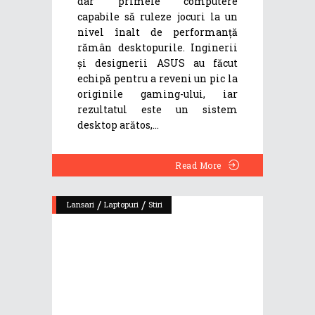
dar primele computere
capabile să ruleze jocuri la un
nivel înalt de performanță
rămân desktopurile. Inginerii
și designerii ASUS au făcut
echipă pentru a reveni un pic la
originile gaming-ului, iar
rezultatul este un sistem
desktop arătos,
Read More
/
/
Lansari
Laptopuri
Stiri