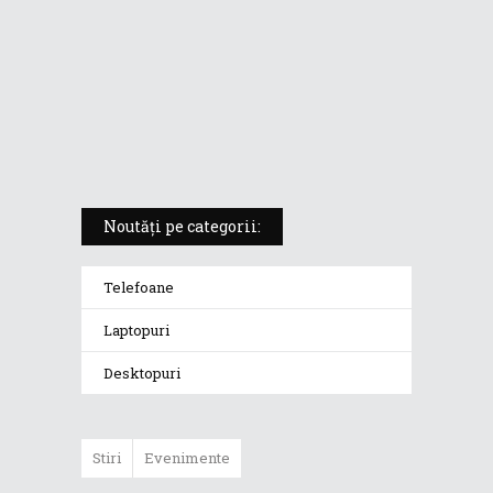
nu fac compromisuri
ASUS Vivobook S 15 (S5507Q),
Copilot+ PC cu Snapdragon X
Elite și Windows pe ARM
Noutăți pe categorii:
Telefoane
Laptopuri
Desktopuri
Stiri
Evenimente