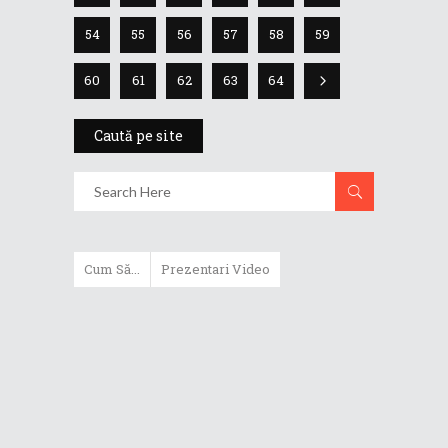
54
55
56
57
58
59
60
61
62
63
64
Caută pe site
Cum Să...
Prezentari Video
Cum poți upgrada laptopul
convertibil ROG Flow X16
(GV601RW)
Cum poți instala Windows 11 cu
un cont local, fără conectarea la