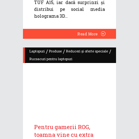
TUF A15, iar dacă surprinzi și
distribui pe social media
holograma 3D
Read More
/
/
/
Laptopuri
Produse
Reduceri și oferte speciale
Rucsacuri pentru laptopuri
Pentru gamerii ROG,
toamna vine cu extra