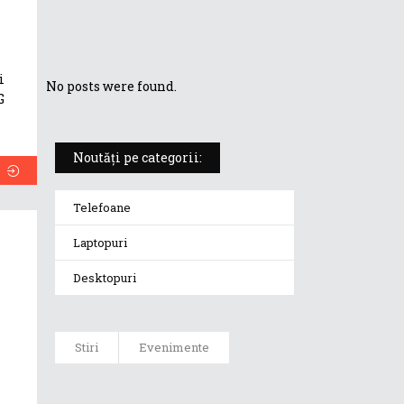
Cum să încarci automobilul
electric Tesla cu ZenFone Max?
i
No posts were found.
G
Noutăți pe categorii:
Telefoane
Laptopuri
Desktopuri
Stiri
Evenimente
Recomandarea