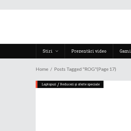
Stiri
Prezentări video
Gami
Home
Posts Tagged "ROG"
(Page 17)
/
Laptopuri
Reduceri și oferte speciale