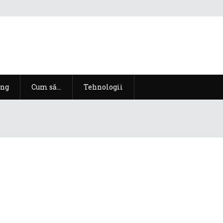
ng
Cum să…
Tehnologii