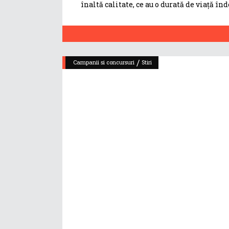
înaltă calitate, ce au o durată de viață î
/
Campanii si concursuri
Stiri