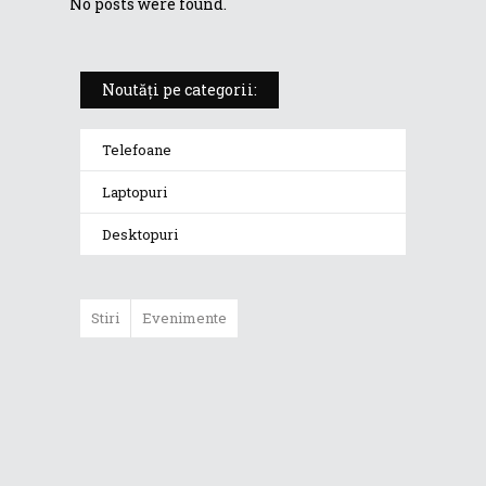
No posts were found.
Noutăți pe categorii:
Telefoane
Laptopuri
Desktopuri
Stiri
Evenimente
Laptopurile ROG
Strix G15 sunt
însoțite de un
cadou practic