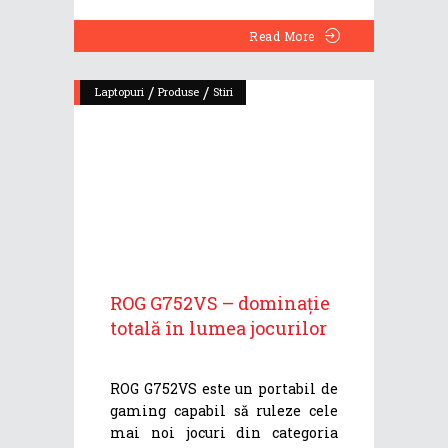
Read More
/
/
Laptopuri
Produse
Stiri
ROG G752VS – dominație
totală în lumea jocurilor
ROG G752VS este un portabil de
gaming capabil să ruleze cele
mai noi jocuri din categoria