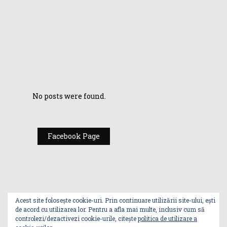
ROG Phone 5
Ultimate:
Telefonul de
gaming cu 18GB
de memorie RAM
No posts were found.
Facebook Page
Acest site folosește cookie-uri. Prin continuare utilizării site-ului, ești
de acord cu utilizarea lor. Pentru a afla mai multe, inclusiv cum să
controlezi/dezactivezi cookie-urile, citește
politica de utilizare a