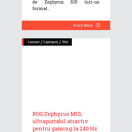
de Zephyrus S15 într-un
format
Read More
/
/
Lansari
Laptopuri
Stiri
ROG Zephyrus M15,
ultraportabil atractiv
pentru gaming la 240 Hz