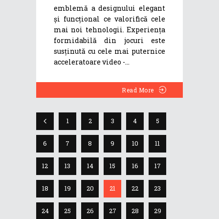
emblemă a designului elegant
și funcțional ce valorifică cele
mai noi tehnologii. Experiența
formidabilă din jocuri este
susținută cu cele mai puternice
acceleratoare video -
Read More
1
2
3
4
5
6
7
8
9
10
11
12
13
14
15
16
17
18
19
20
21
22
23
24
25
26
27
28
29