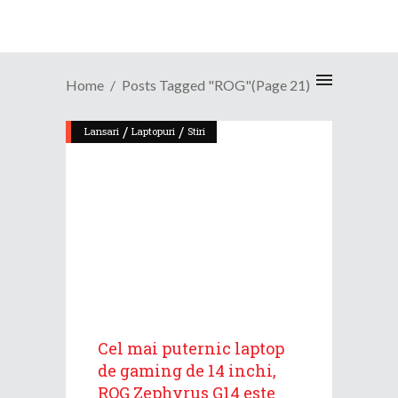
Home
Posts Tagged "ROG"
(Page 21)
/
/
Lansari
Laptopuri
Stiri
Cel mai puternic laptop
de gaming de 14 inchi,
ROG Zephyrus G14 este