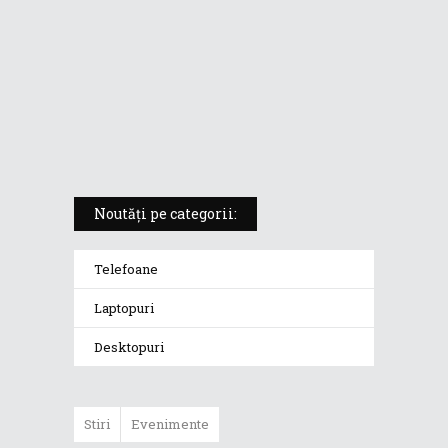
5 atuuri ale laptopului ASUS
Vivobook S14 M5406KA
ROG Strix SCAR 18 (2025) –
„monstrul din gaming” care
redefinește standardele
Noutăți pe categorii:
Telefoane
Laptopuri
Desktopuri
Stiri
Evenimente