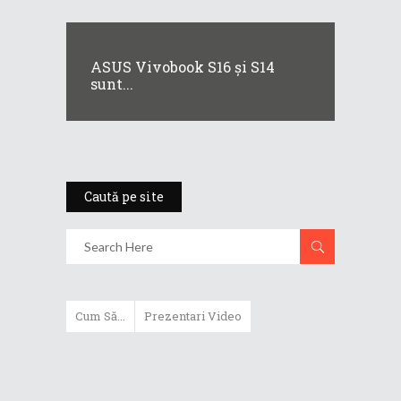
ASUS Vivobook S16 și S14
sunt...
Caută pe site
Cum Să...
Prezentari Video
ASUS Zenbook Duo (2024) îți oferă
experiențe literalmente digitale