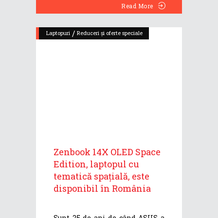
Read More
/
Laptopuri
Reduceri și oferte speciale
Zenbook 14X OLED Space
Edition, laptopul cu
tematică spațială, este
disponibil în România
Sunt 25 de ani de când ASUS a