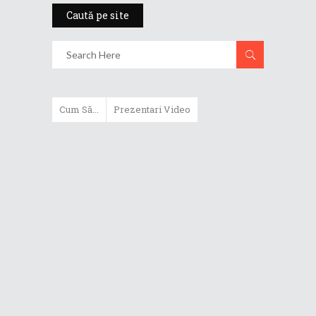
Caută pe site
Cum Să...
Prezentari Video
ASUS Zenbook Duo (2024) îți oferă
experiențe literalmente digitale
Cum să alegi un router WiFi
extensibil
Cum să beneficiezi de protecția
maximă oferită de ASUS Premium
Care