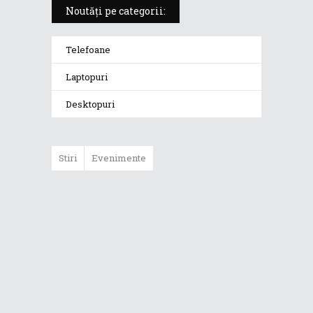
Noutăți pe categorii:
Telefoane
Laptopuri
Desktopuri
Stiri
Evenimente
ASUS ProArt
GoPro Edition
duce fluxurile
creative la un nou
nivel alături de
sportivii Red Bull
Noul Zephyrus