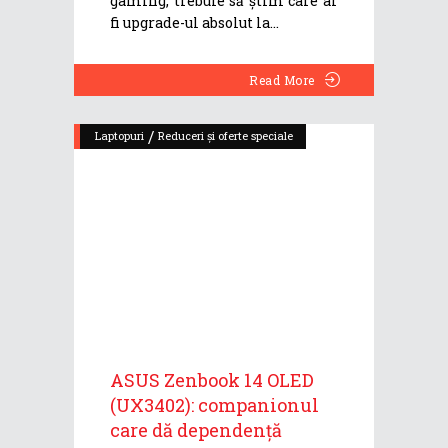
gaming, trebuie să știm care ar
fi upgrade-ul absolut la
Read More
/
Laptopuri
Reduceri și oferte speciale
ASUS Zenbook 14 OLED
(UX3402): companionul
care dă dependență