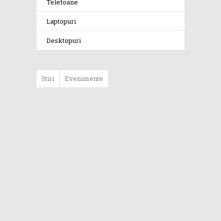
Telefoane
Laptopuri
Desktopuri
Stiri
Evenimente
ASUS ProArt
GoPro Edition
duce fluxurile
creative la un nou
nivel alături de
sportivii Red Bull
Noul Zephyrus
G16 (GU606) a
ajuns în România