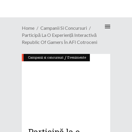
Home
Campanii Si Concursuri
Participă La O Experiență Interactivă
Republic Of Gamers În AFI Cotroceni
/
Campanii si concursuri
Evenimente
Participă la o