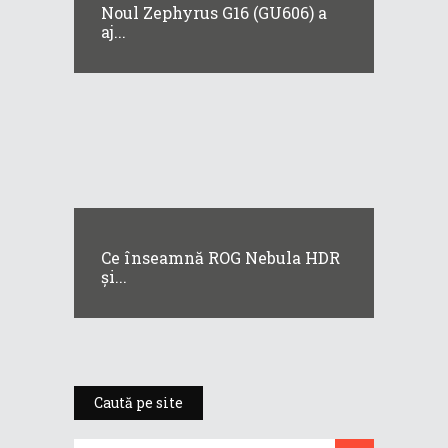
Noul Zephyrus G16 (GU606) a
aj...
Ce înseamnă ROG Nebula HDR
și...
Caută pe site