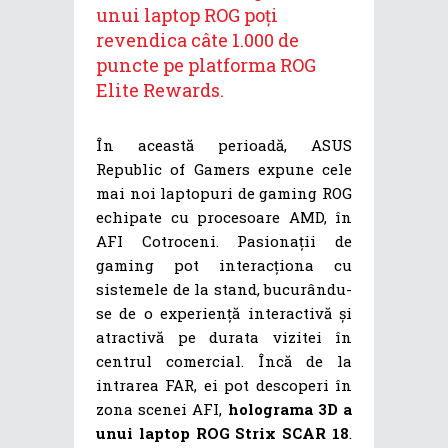
unui laptop ROG poți
revendica câte 1.000 de
puncte pe platforma ROG
Elite Rewards.
În această perioadă, ASUS
Republic of Gamers expune cele
mai noi laptopuri de gaming ROG
echipate cu procesoare AMD, în
AFI Cotroceni. Pasionații de
gaming pot interacționa cu
sistemele de la stand, bucurându-
se de o experiență interactivă și
atractivă pe durata vizitei în
centrul comercial. Încă de la
intrarea FAR, ei pot descoperi în
zona scenei AFI,
holograma 3D a
unui laptop ROG Strix SCAR 18
.