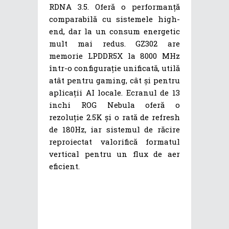
RDNA 3.5. Oferă o performanță
comparabilă cu sistemele high-
end, dar la un consum energetic
mult mai redus. GZ302 are
memorie LPDDR5X la 8000 MHz
într-o configurație unificată, utilă
atât pentru gaming, cât și pentru
aplicații AI locale. Ecranul de 13
inchi ROG Nebula oferă o
rezoluție 2.5K și o rată de refresh
de 180Hz, iar sistemul de răcire
reproiectat valorifică formatul
vertical pentru un flux de aer
eficient.