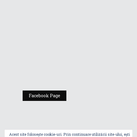
Vino la standul
Republic of
Gamers de la
Comic Con
România
Expoziția ASUS
„Design You Can
Feel” se deschide
la Milan Design
Week 2025
Facebook Page
Acest site folosește cookie-uri. Prin continuare utilizării site-ului, ești