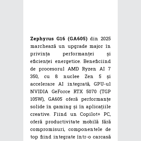
Zephyrus G16 (GA605)
din 2025
marchează un upgrade major în
privința performanței și
eficienței energetice. Beneficiind
de procesorul AMD Ryzen AI 7
350, cu 8 nuclee Zen 5 și
accelerare AI integrată, GPU-ul
NVIDIA GeForce RTX 5070 (TGP
105W), GA605 oferă performanțe
solide în gaming și în aplicațiile
creative. Fiind un Copilot+ PC,
oferă productivitate mobilă fără
compromisuri, componentele de
top fiind integrate într-o carcasă