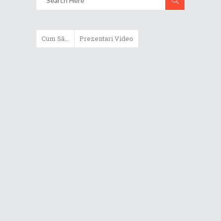
Cum Să...
Prezentari Video
ASUS Zenbook Duo (2024) îți oferă
experiențe literalmente digitale
Cum să alegi un router WiFi
extensibil
Cum să beneficiezi de protecția
maximă oferită de ASUS Premium
Care
Cum alegi un laptop performant
pentru folosirea zilnică în
taskuri uzuale