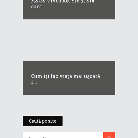
ASUS Vivobook S16 și S14
sunt...
Cum îți fac viața mai ușoară
f...
Caută pe site