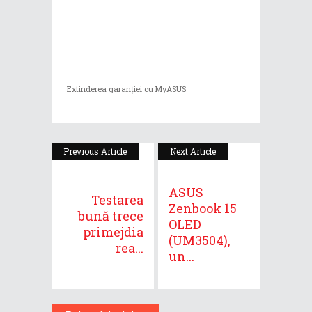
Extinderea garanției cu MyASUS
Previous Article
Next Article
ASUS
Testarea
Zenbook 15
bună trece
OLED
primejdia
(UM3504),
rea...
un...