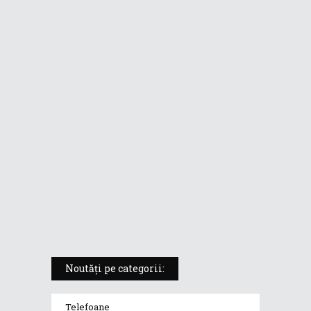
format de tabletă
ASUS ProArt PX13 (HN7306) –
laptopul compact convertibil
pentru creatorii în mișcare
5 atuuri ale laptopului ASUS
Vivobook S14 M5406KA
ROG Strix SCAR 18 (2025) –
„monstrul din gaming” care
redefinește standardele
Noutăți pe categorii:
Telefoane