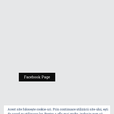
Vino la standul
Republic of
Gamers de la
Comic Con
România
Expoziția ASUS
„Design You Can
Feel” se deschide
la Milan Design
Week 2025
Facebook Page
Acest site folosește cookie-uri. Prin continuare utilizării site-ului, ești
de acord cu utilizarea lor. Pentru a afla mai multe, inclusiv cum să