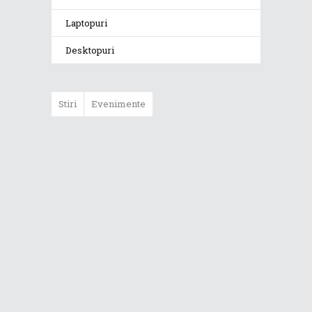
Laptopuri
Desktopuri
Stiri
Evenimente
ASUS ProArt
GoPro Edition
duce fluxurile
creative la un nou
nivel alături de
sportivii Red Bull
Noul Zephyrus
G16 (GU606) a
ajuns în România