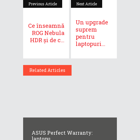
Previous Article
Next Article
Un upgrade
Ce înseamnă
suprem
ROG Nebula
pentru
HDR și de c...
laptopuri...
Related Articles
ASUS Perfect Warranty:
laptopu...