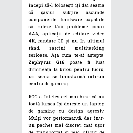
începi să-l folosești îți dai seama
că șasiul subțire ascunde
componente hardware capabile
să ruleze fără probleme jocuri
AAA, aplicații de editare video
4K, randare 3D și nu în ultimul
rând, sarcini multitasking
serioase. Așa cum te-ai aștepta,
Zephyrus G16
poate fi luat
dimineața la birou pentru lucru,
iar seara se transformă într-un
centru de gaming.
ROG a înțeles cel mai bine că nu
toată lumea își dorește un laptop
de gaming cu design agresiv.
Mulți vor performanță, dar într-
un pachet mai discret, mai ușor
de transportat și mai plăcut de