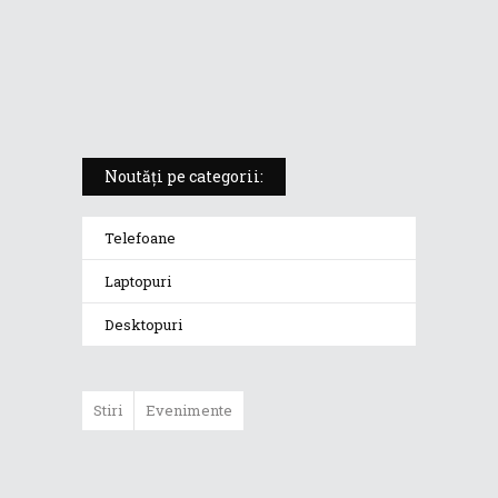
ROG Strix SCAR 18 (2025) –
„monstrul din gaming” care
redefinește standardele
Noutăți pe categorii:
Telefoane
Laptopuri
Desktopuri
Stiri
Evenimente
ASUS ProArt
GoPro Edition