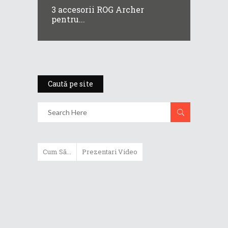
3 accesorii ROG Archer
pentru...
Caută pe site
Cum Să...
Prezentari Video
ASUS Zenbook Duo (2024) îți oferă
experiențe literalmente digitale
Cum să alegi un router WiFi