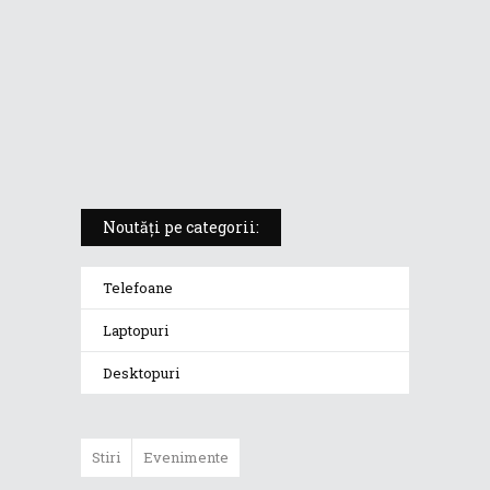
Zenbook Pro 14 Duo OLED UX8402
– evoluția laptopului compact cu
2 ecrane
VIDEO: Laptopul ASUS Zenbook 14
OLED (UX3402)
Noutăți pe categorii:
Telefoane
Laptopuri
Desktopuri
Stiri
Evenimente