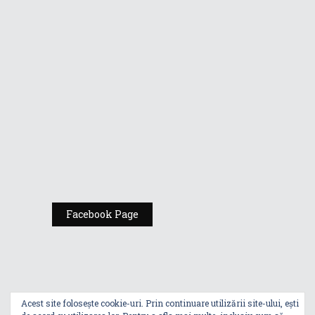
ediția 2022 a
concursului de
robotică
nextlab.tech
Începe Concursul
de Informatică
ASUS Challenge
2022 destinat
liceenilor din
București
Facebook Page
Acest site folosește cookie-uri. Prin continuare utilizării site-ului, ești