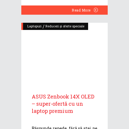
Read More
/
Laptopuri
Reduceri și oferte speciale
ASUS Zenbook 14X OLED
– super-ofertă cu un
laptop premium
Răspunde repede, fără să stai pe