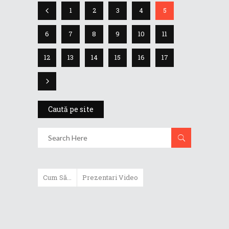
1
2
3
4
5
6
7
8
9
10
11
12
13
14
15
16
17
Caută pe site
Cum Să...
Prezentari Video
Bateria laptopului: Cum trebuie
să aleg?