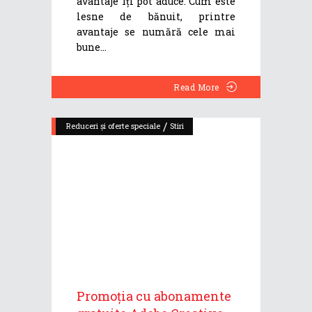
avantaje îți pot aduce. Cum este
lesne de bănuit, printre
avantaje se numără cele mai
bune
Read More
/
Reduceri și oferte speciale
Stiri
Promoția cu abonamente