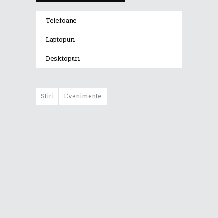
Telefoane
Laptopuri
Desktopuri
Stiri
Evenimente
ROG Xbox Ally și
ROG Xbox Ally X
vor fi disponibile
în magazine
începând cu 16
octombrie 2025
Reduceri de până
la 1000 de lei la
laptopurile ROG