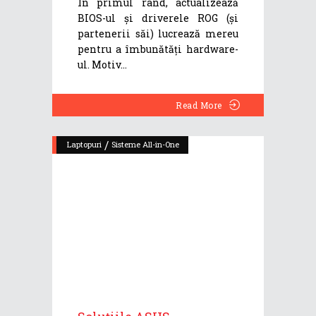
În primul rând, actualizează
BIOS-ul și driverele ROG (și
partenerii săi) lucrează mereu
pentru a îmbunătăți hardware-
ul. Motiv
Read More
/
Laptopuri
Sisteme All-in-One