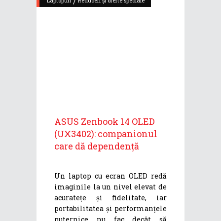
/
Laptopuri
Reduceri și oferte speciale
ASUS Zenbook 14 OLED
(UX3402): companionul
care dă dependență
Un laptop cu ecran OLED redă
imaginile la un nivel elevat de
acuratețe și fidelitate, iar
portabilitatea și performanțele
puternice nu fac decât să