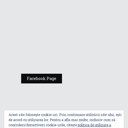
ASUS România
lansează
competiția ROG
High-School
Challenge 2023-
2024 pentru
liceenii din
București
Facebook Page
Acest site folosește cookie-uri. Prin continuare utilizării site-ului, ești
de acord cu utilizarea lor. Pentru a afla mai multe, inclusiv cum să
controlezi/dezactivezi cookie-urile, citește
politica de utilizare a