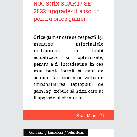
ROG Strix SCAR 17 SE
2022: upgrade-ul absolut
pentru orice gamer
Orice gamer care se respectă își
menține principalele
instrumente de luptă
actualizate și optimizate,
pentru a fi întotdeauna în cea
mai bună formă și gata de
acțiune. Iar când vine vorba de
îmbunătățirea laptopului de
gaming, trebuie să știm care ar
fi upgrade-ul absolut la
Read More
/
/
Cum să...
Laptopuri
Tehnologii