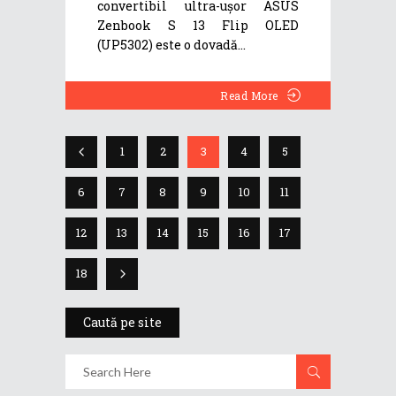
convertibil ultra-ușor ASUS
Zenbook S 13 Flip OLED
(UP5302) este o dovadă
Read More
1
2
3
4
5
6
7
8
9
10
11
12
13
14
15
16
17
18
Caută pe site