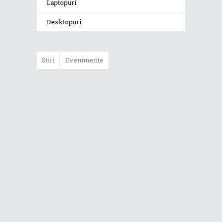
Laptopuri
Desktopuri
Stiri
Evenimente
ASUS ProArt
GoPro Edition
duce fluxurile
creative la un nou
nivel alături de
sportivii Red Bull
Noul Zephyrus
G16 (GU606) a
ajuns în România
Noul ROG Strix