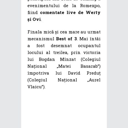
evenimentului de la Romexpo,
fiind
comentate live de Werty
și Ovi
.
Finala mică și cea mare au urmat
mecanismul
Best of 3
. Mai întâi
a fost desemnat ocupantul
locului al treilea, prin victoria
lui Bogdan Mînzat (Colegiul
Național „Matei Basarab”)
împotriva lui David Preduț
(Colegiul Național „Aurel
Vlaicu”).