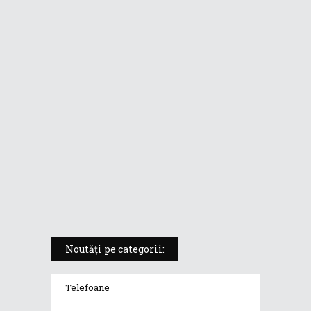
ASUS ProArt PX13 (HN7306) –
laptopul compact convertibil
pentru creatorii în mișcare
5 atuuri ale laptopului ASUS
Vivobook S14 M5406KA
ROG Strix SCAR 18 (2025) –
„monstrul din gaming” care
redefinește standardele
Noutăți pe categorii:
Telefoane