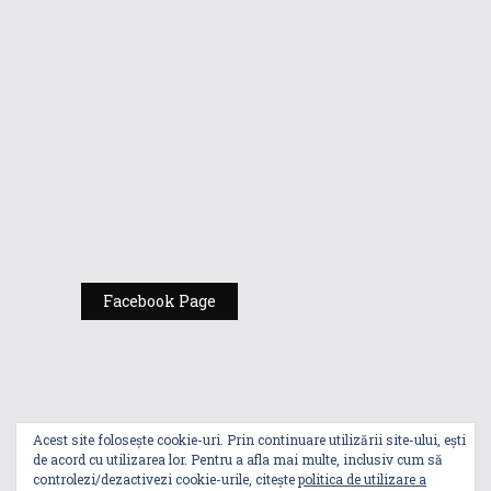
Gamers de la
Comic Con
România
Expoziția ASUS
„Design You Can
Feel” se deschide
la Milan Design
Week 2025
Facebook Page
Acest site folosește cookie-uri. Prin continuare utilizării site-ului, ești
de acord cu utilizarea lor. Pentru a afla mai multe, inclusiv cum să
controlezi/dezactivezi cookie-urile, citește
politica de utilizare a