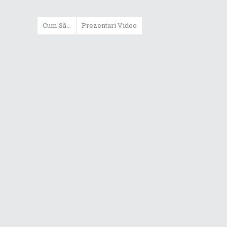
Cum Să...
Prezentari Video
ASUS Zenbook Duo (2024) îți oferă
experiențe literalmente digitale
Cum să alegi un router WiFi
extensibil
Cum să beneficiezi de protecția
maximă oferită de ASUS Premium
Care
Cum alegi un laptop performant
pentru folosirea zilnică în
taskuri uzuale