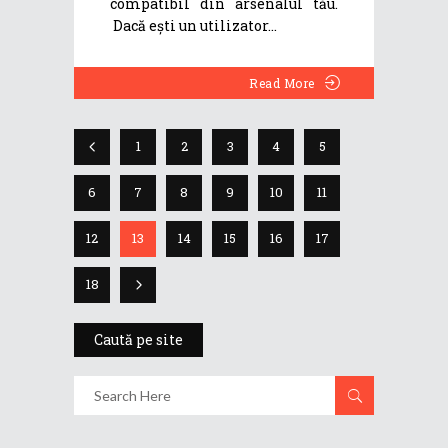
compatibil din arsenalul tău.
Dacă ești un utilizator
Read More
1
2
3
4
5
6
7
8
9
10
11
12
13
14
15
16
17
18
Caută pe site