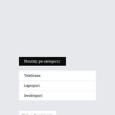
Prezentare video: ASUS ZenBook
Flip UX461U
ASUS VivoBook Flip 14:
Prezentare video
Noutăți pe categorii:
Telefoane
Laptopuri
Desktopuri