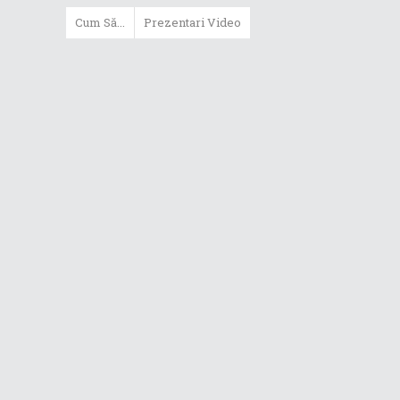
Cum Să...
Prezentari Video
Cum să folosești mai eficient
portabilul în activitatea școlară?!
Cum să creăm GIF-uri cu Zenfone
4?!
Cum să schimbați comenzile
rapide din Premiere Pro pe
ZenBook Pro
Cum să faceți fotografii de
Crăciun cu efect bokeh
Cum să fotografiem artificiile cu