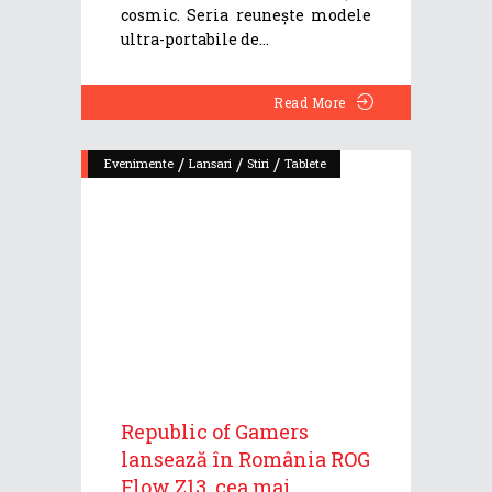
cosmic. Seria reunește modele
ultra-portabile de
Read More
/
/
/
Evenimente
Lansari
Stiri
Tablete
Republic of Gamers
lansează în România ROG
Flow Z13, cea mai