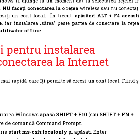
ndows 11 ajunge la un moment dat la selectarea rețelei î
r.
NU faceți conectarea la o rețea
wireless sau nu conectaț
osiți un cont local. În trecut,
apăsând ALT + F4 aceast
e
, iar instalarea „sărea” peste partea de conectare la rețea
utilizator offline
.
i pentru instalarea
onectarea la Internet
ai rapidă, care îți permite să creezi un cont local. Fiind ș
gurarea Winsows
apasă SHIFT + F10
(sau
SHIFT + FN +
stre de comandă Command Prompt.
crie
start ms-cxh:localonly
și apăsați Enter.