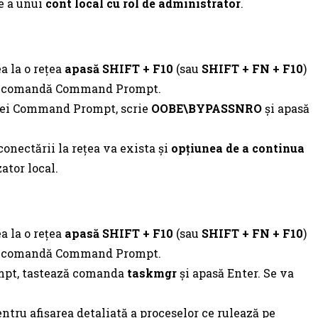
e a unui
cont local cu rol de administrator
.
a la o rețea
apasă SHIFT + F10
(sau
SHIFT + FN + F10
)
de comandă Command Prompt.
rei Command Prompt, scrie
OOBE\BYPASSNRO
și apasă
conectării la rețea va exista și
opțiunea de a continua
zator local.
a la o rețea
apasă SHIFT + F10
(sau
SHIFT + FN + F10
)
de comandă Command Prompt.
pt, tastează comanda
taskmgr
și apasă Enter. Se va
ntru afișarea detaliată a proceselor ce rulează pe