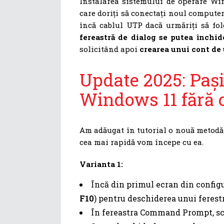
Instalarea sistemului de operare Wi
care doriți să conectați noul compute
încă cablul UTP dacă urmăriți să fol
fereastră de dialog se putea închid
solicitând apoi
crearea unui cont de 
Update 2025: Pași
Windows 11 fără c
Am adăugat în tutorial o nouă metodă m
cea mai rapidă vom începe cu ea.
Varianta 1:
Încă din primul ecran din confi
F10
) pentru deschiderea unui fere
În fereastra Command Prompt, s