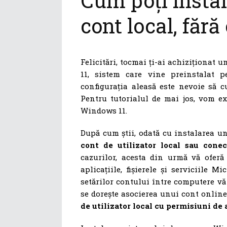
Cum poți insta
cont local, fără
Felicitări, tocmai ți-ai achiziționat
11, sistem care vine preinstalat p
configurația aleasă este nevoie să c
Pentru tutorialul de mai jos, vom e
Windows 11.
După cum știi, odată cu instalarea 
cont de utilizator local sau cone
cazurilor, acesta din urmă vă oferă
aplicațiile, fișierele și serviciile 
setărilor contului între computere vă
se dorește asocierea unui cont onlin
de utilizator local cu permisiuni de 