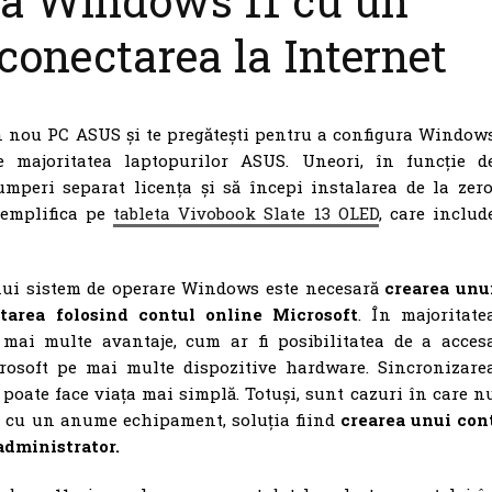
la Windows 11 cu un
 conectarea la Internet
 un nou PC ASUS și te pregătești pentru a configura Window
e majoritatea laptopurilor ASUS. Uneori, în funcție d
umperi separat licența și să începi instalarea de la zero
xemplifica pe
tableta Vivobook Slate 13 OLED
, care includ
unui sistem de operare Windows este necesară
crearea unu
ctarea folosind contul online Microsoft
. În majoritate
 mai multe avantaje, cum ar fi posibilitatea de a acces
Microsoft pe mai multe dispozitive hardware. Sincronizare
 poate face viața mai simplă. Totuși, sunt cazuri în care n
e cu un anume echipament, soluția fiind
crearea unui con
administrator.