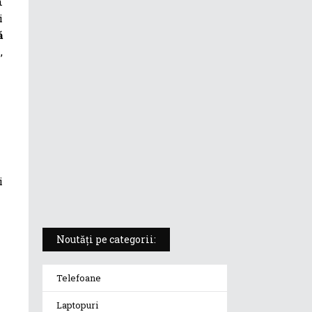
n
i
ASUS ProArt PX13 (HN7306) –
ă
laptopul compact convertibil
pentru creatorii în mișcare
,
5 atuuri ale laptopului ASUS
Vivobook S14 M5406KA
ROG Strix SCAR 18 (2025) –
„monstrul din gaming” care
redefinește standardele
i
Noutăți pe categorii:
Telefoane
Laptopuri