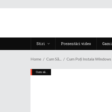
Stiri
Prezentări video
Gami
Home
Cum Să...
Cum Poți Instala Windows 
Cum să...