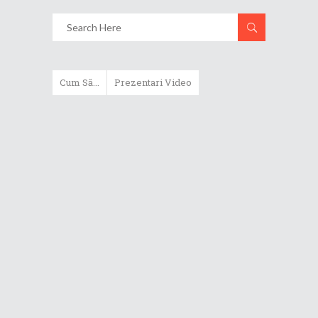
Cum Să...
Prezentari Video
ASUS Zenbook Duo (2024) îți oferă
experiențe literalmente digitale
Cum să alegi un router WiFi
extensibil
Cum să beneficiezi de protecția
maximă oferită de ASUS Premium
Care
Cum alegi un laptop performant