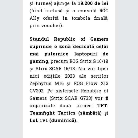
și turnee) ajunge la
19.200 de lei
(fiind inclusă și o consolă ROG
Ally oferită în tombola finală,
prin voucher).
Standul Republic of Gamers
cuprinde o zonă dedicată celor
mai puternice laptopuri de
gaming
, precum ROG Strix G 16/18
și Strix SCAR 16/18. Nu vor lipsi
nici edițiile 2023 ale seriilor
Zephyrus M16 și ROG Flow X13
GV302. Pe sistemele Republic of
Gamers (Strix SCAR G733) vor fi
organizate două turnee:
TFT:
Teamfight Tactics (sâmbătă)
și
LoL 1v1 (duminică)
.