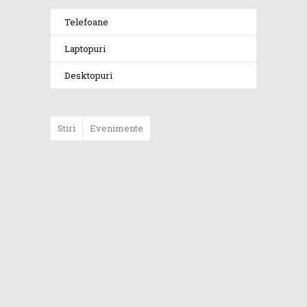
Telefoane
Laptopuri
Desktopuri
Stiri
Evenimente
ASUS ProArt
GoPro Edition
duce fluxurile
creative la un nou
nivel alături de
sportivii Red Bull
Noul Zephyrus
G16 (GU606) a
ajuns în România