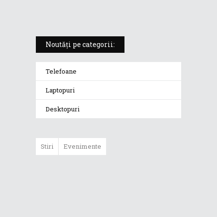
redefinește standardele
Noutăți pe categorii:
Telefoane
Laptopuri
Desktopuri
Stiri
Evenimente
ASUS ProArt
GoPro Edition
duce fluxurile
creative la un nou
nivel alături de