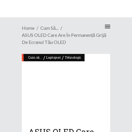
Home
Cum Să...
ASUS OLED Care Are În Permanență Grijă
De Ecranul Tău OLED
/
/
Cum să...
Laptopuri
Tehnologii
ASUS OLED Care