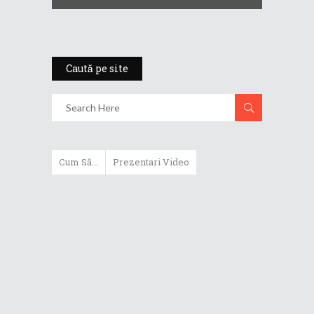
Caută pe site
Cum Să...
Prezentari Video
ASUS Zenbook Duo (2024) îți oferă
experiențe literalmente digitale
Cum să alegi un router WiFi
extensibil