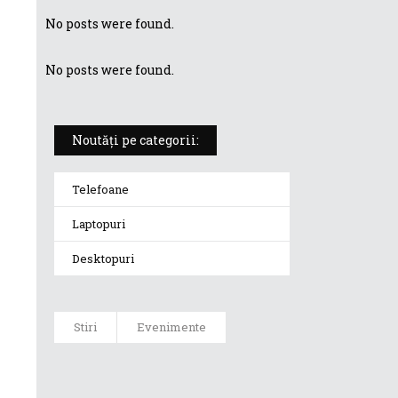
No posts were found.
No posts were found.
Noutăți pe categorii:
Telefoane
Laptopuri
Desktopuri
Stiri
Evenimente
ASUS aduce în
România seria