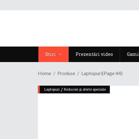
Stiri
Prezentări video
Gami
Home
Produse
Laptopuri
(Page 44)
/
Laptopuri
Reduceri și oferte speciale