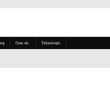
ng
Cum să…
Tehnologii