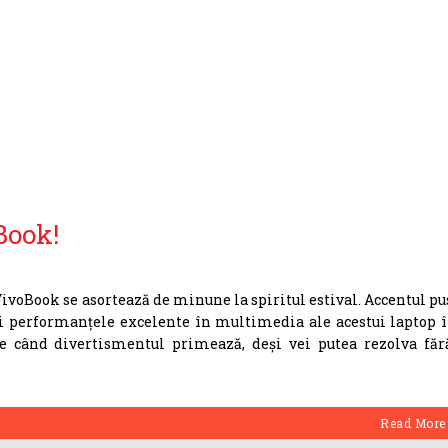
Book!
ivoBook se asortează de minune la spiritul estival. Accentul pu
i performanțele excelente în multimedia ale acestui laptop î
e când divertismentul primează, deși vei putea rezolva făr
Read More