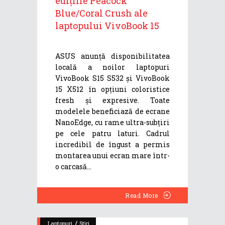
edițiile Peacock
Blue/Coral Crush ale
laptopului VivoBook 15
ASUS anunță disponibilitatea
locală a noilor laptopuri
VivoBook S15 S532 și VivoBook
15 X512 în opțiuni coloristice
fresh și expresive. Toate
modelele beneficiază de ecrane
NanoEdge, cu rame ultra-subțiri
pe cele patru laturi. Cadrul
incredibil de îngust a permis
montarea unui ecran mare într-
o carcasă
Read More
/
Laptopuri
Stiri