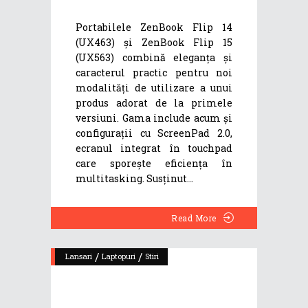
Portabilele ZenBook Flip 14
(UX463) și ZenBook Flip 15
(UX563) combină eleganța și
caracterul practic pentru noi
modalități de utilizare a unui
produs adorat de la primele
versiuni. Gama include acum și
configurații cu ScreenPad 2.0,
ecranul integrat în touchpad
care sporește eficiența în
multitasking. Susținut
Read More
/
/
Lansari
Laptopuri
Stiri