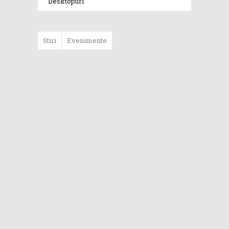
Desktopuri
Stiri
Evenimente
Telefoanele
ZenFone 7 și
ZenFone 7 Pro
devin disponibile
în România
De ce să alegi un
laptop ultra-ușor
cu balama
ErgoLift?
ROG Phone 3 este
disponibil în
România