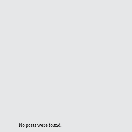
Instalează
software-ul
MyASUS pe
laptopurile
Republic of
Gamers!
Frumusețea unui
ecran OLED 4K:
ASUS ZenBook
Pro 15 UX535
Experții au acum
la dispoziție noul
ASUS B9 (B9400)
No posts were found.