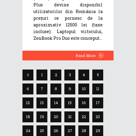
Plus devine disponibil
utilizatorilor din România la
prețuri ce pornesc de la
aproximativ 12500 lei (taxe
incluse). Laptopul viitorului,
ZenBook Pro Duo este conceput
Read More
1
2
3
4
5
6
7
8
9
10
11
12
13
14
15
16
17
18
19
20
21
22
23
24
25
26
27
28
29