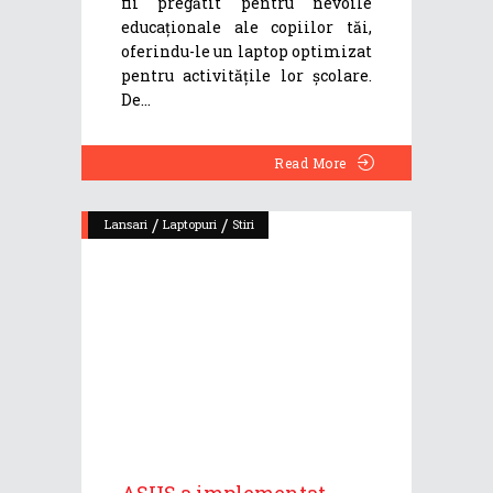
fii pregătit pentru nevoile
educaționale ale copiilor tăi,
oferindu-le un laptop optimizat
pentru activitățile lor școlare.
De
Read More
/
/
Lansari
Laptopuri
Stiri