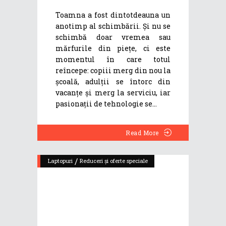
Toamna a fost dintotdeauna un
anotimp al schimbării. Și nu se
schimbă doar vremea sau
mărfurile din piețe, ci este
momentul în care totul
reîncepe: copiii merg din nou la
școală, adulții se întorc din
vacanțe și merg la serviciu, iar
pasionații de tehnologie se
Read More
/
Laptopuri
Reduceri și oferte speciale