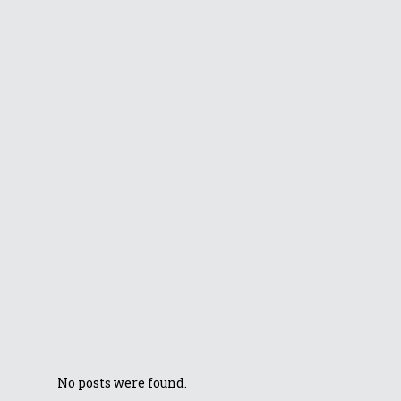
laptopului cu 2
ecrane Zenbook
Pro 14 Duo OLED
(UX8402)
ASUS va lansa
noi laptopuri în
cadrul
evenimentului
online „The
Pinnacle of
Performance”
Câștigătorii
concursului de
informatică ASUS
Challenge 2022
No posts were found.