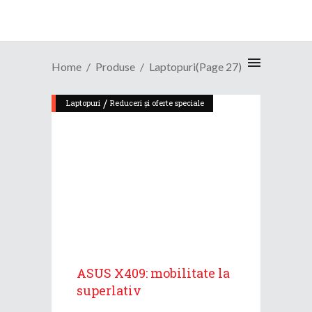
Home
Produse
Laptopuri
(Page 27)
/
Laptopuri
Reduceri și oferte speciale
ASUS X409: mobilitate la
superlativ