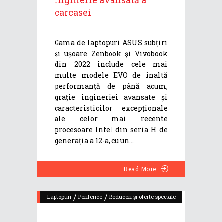
carcasei
Gama de laptopuri ASUS subțiri
și ușoare Zenbook și Vivobook
din 2022 include cele mai
multe modele EVO de înaltă
performanță de până acum,
grație ingineriei avansate și
caracteristicilor excepționale
ale celor mai recente
procesoare Intel din seria H de
generația a 12-a, cu un
Read More
/
/
Laptopuri
Periferice
Reduceri și oferte speciale