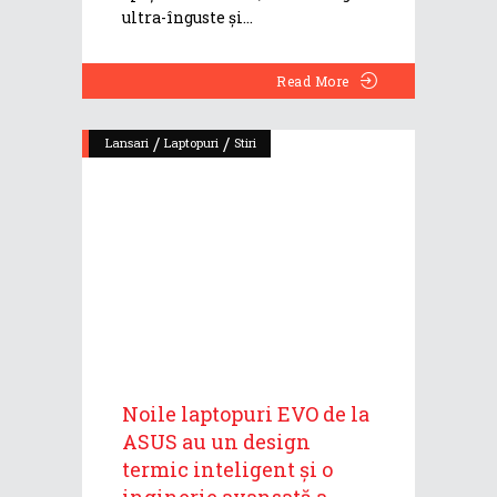
ultra-înguste și
Read More
/
/
Lansari
Laptopuri
Stiri
Noile laptopuri EVO de la
ASUS au un design
termic inteligent și o
inginerie avansată a