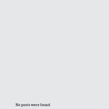
2023
Noile laptopuri
de gaming ROG
Strix SCAR 17 și
Strix G17 sunt
echipate cu
procesoare AMD
Ryzen 9 Zen 4
Republic of
Gamers a
prezentat noile
laptopuri de
gaming ROG Strix
SCAR 16/18 și Strix
G 16/18
No posts were found.