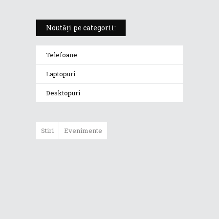
Noutăți pe categorii:
Telefoane
Laptopuri
Desktopuri
Stiri
Evenimente
Care e faza cu
ecranele ASUS
Lumina OLED
Republic of
Gamers și