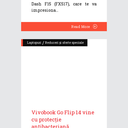
Dash F15 (FX517), care te va
impresiona
Read More
/
Laptopuri
Reduceri și oferte speciale
Vivobook Go Flip 14 vine
cu protecție
antibacteriană