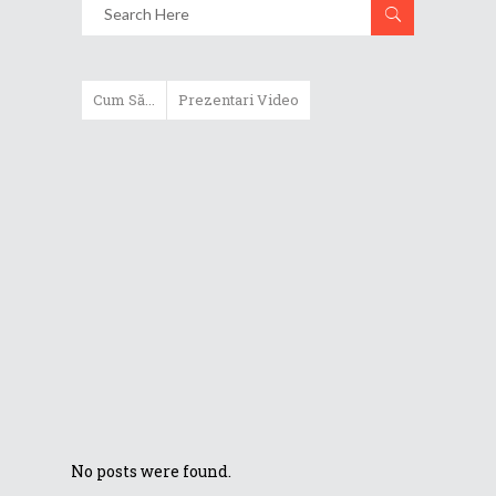
Cum Să...
Prezentari Video
Cum să setați controlul parental
pe un router cu interfață
ASUSWRT?
Cum să prioritizați datele cu
ASUSWRT Adaptive QoS?
Cum să măriți spațiul de stocare
cu Vivo DualBay pe ASUS
ViVoPC?
No posts were found.