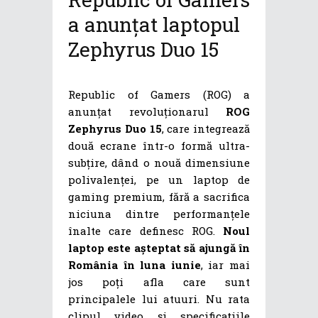
a anunțat laptopul
Zephyrus Duo 15
Republic of Gamers (ROG) a
anunțat revoluționarul
ROG
Zephyrus Duo 15
, care integrează
două ecrane într-o formă ultra-
subțire, dând o nouă dimensiune
polivalenței, pe un laptop de
gaming premium, fără a sacrifica
niciuna dintre performanțele
înalte care definesc ROG.
Noul
laptop este așteptat să ajungă în
România în luna iunie
, iar mai
jos poți afla care sunt
principalele lui atuuri. Nu rata
clipul video și specificațiile