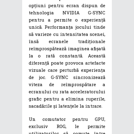
opțiuni pentru ecran dispun de
tehnologia NVIDIA G-SYNC
pentru a permite o experiență
unică. Performanța jocului tinde
să varieze cu intensitatea scenei,
însă ecranele tradiționale
reîmprospătează imaginea afișată
la o rată constantă. Această
diferență poate provoca artefacte
vizuale care perturbă experiența
de joc. G-SYNC sincronizează
viteza de reîmprospătare a
ecranului cu rata acceleratorului
grafic pentru a elimina ruperile,
sacadările și latențele la intrare.
Un comutator pentru GPU,
exclusiv ROG, le permite
utilizatorilor să comute între