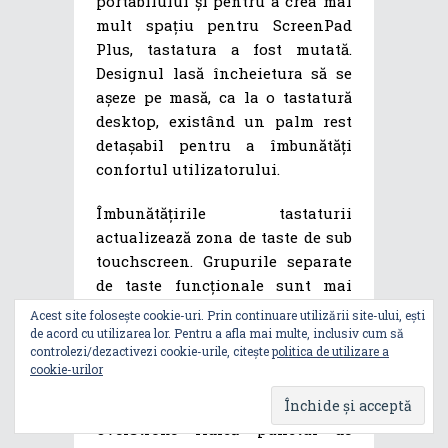
portabilului și pentru a crea mai
mult spațiu pentru ScreenPad
Plus, tastatura a fost mutată.
Designul lasă încheietura să se
așeze pe masă, ca la o tastatură
desktop, existând un palm rest
detașabil pentru a îmbunătăți
confortul utilizatorului.
Îmbunătățirile tastaturii
actualizează zona de taste de sub
touchscreen. Grupurile separate
de taste funcționale sunt mai
ușor de identificat în mod
Acest site folosește cookie-uri. Prin continuare utilizării site-ului, ești
intuitiv. Tastele rapide dedicate
de acord cu utilizarea lor. Pentru a afla mai multe, inclusiv cum să
controlezi/dezactivezi cookie-urile, citește
politica de utilizare a
pun într-o zonă ușor accesibilă
cookie-urilor
butonul de mute pentru volum și
microfon. Tehnologia ROG
Overstroke ridică punctul de