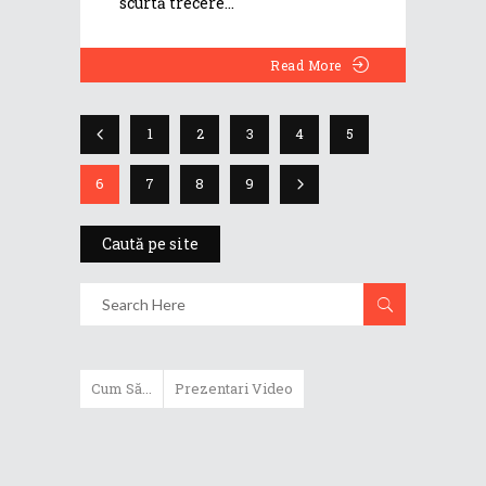
scurtă trecere
Read More
1
2
3
4
5
6
7
8
9
Caută pe site
Cum Să...
Prezentari Video
Descoperă ASUS ScreenPad 2.0 și
cum îl poți folosi