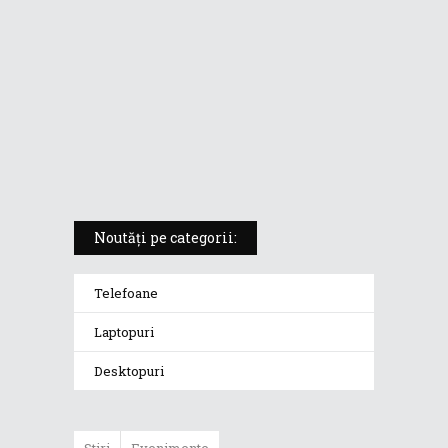
compact pentru multitasking de
oriunde
PREZENTARE VIDEO: ROG
Zephyrus S17 (GX703), unul dintre
cele mai puternice laptopuri
lansate în 2021
Noutăți pe categorii:
Telefoane
Laptopuri
Desktopuri
Stiri
Evenimente