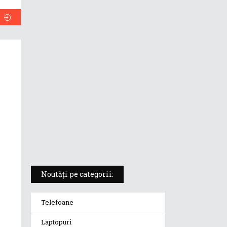
ASUS ProArt PX13 (HN7306) –
laptopul compact convertibil
pentru creatorii în mișcare
5 atuuri ale laptopului ASUS
Vivobook S14 M5406KA
ROG Strix SCAR 18 (2025) –
„monstrul din gaming” care
redefinește standardele
Noutăți pe categorii:
Telefoane
Laptopuri