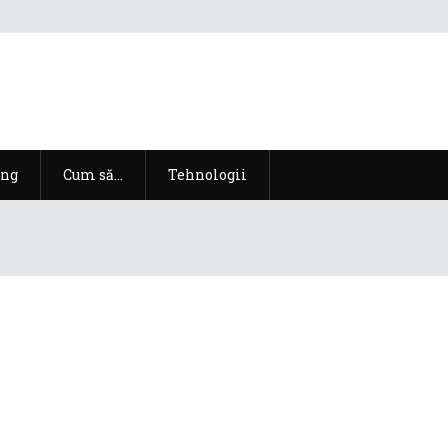
ng
Cum să…
Tehnologii