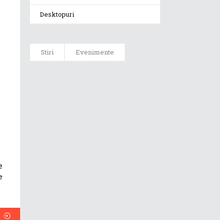
Desktopuri
Stiri
Evenimente
ASUS ProArt
GoPro Edition
duce fluxurile
creative la un
nou nivel
alături de
sportivii Red
Bull
e
Noul Zephyrus
e
G16 (GU606) a
ajuns în
România