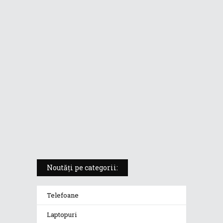
subțire cu procesor AMD Ryzen AI
pentru performanță de nouă
generație
Zenbook Pro 16X OLED: laptop de
creație pentru profesioniștii care
nu fac compromisuri
ASUS Vivobook S 15 (S5507Q),
Copilot+ PC cu Snapdragon X
Elite și Windows pe ARM
Noutăți pe categorii:
Telefoane
Laptopuri