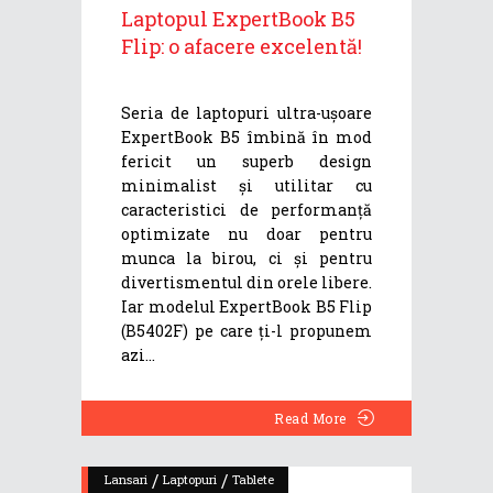
Laptopul ExpertBook B5
Flip: o afacere excelentă!
Seria de laptopuri ultra-ușoare
ExpertBook B5 îmbină în mod
fericit un superb design
minimalist și utilitar cu
caracteristici de performanță
optimizate nu doar pentru
munca la birou, ci și pentru
divertismentul din orele libere.
Iar modelul ExpertBook B5 Flip
(B5402F) pe care ți-l propunem
azi
Read More
/
/
Lansari
Laptopuri
Tablete