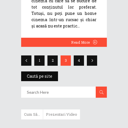
cinema cu care să se bucure de
tot conținutul lor preferat.
Totuși, nu poți pune un home
cinema într-un rucsac și chiar
și acasă nu este practic
Read More
1
2
3
4
Caută pe site
Cum Să...
Prezentari Video