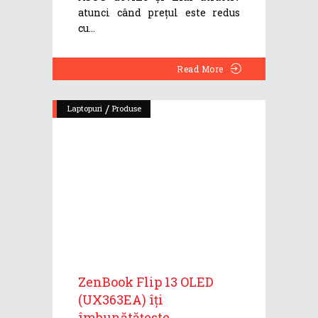
atunci când prețul este redus
cu
Read More
/
Laptopuri
Produse
ZenBook Flip 13 OLED
(UX363EA) îți
îmbunătățește