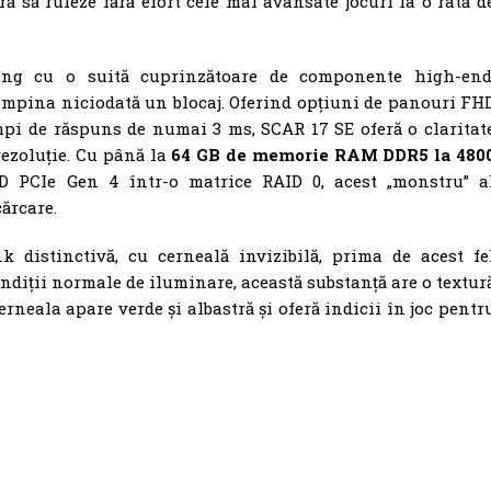
ă să ruleze fără efort cele mai avansate jocuri la o rată d
ng cu o suită cuprinzătoare de componente high-end
âmpina niciodată un blocaj. Oferind opțiuni de panouri FH
pi de răspuns de numai 3 ms, SCAR 17 SE oferă o claritat
 rezoluție. Cu până la
64 GB de memorie RAM DDR5 la 480
 PCIe Gen 4 într-o matrice RAID 0, acest „monstru” a
ărcare.
k distinctivă, cu cerneală invizibilă, prima de acest fe
ondiții normale de iluminare, această substanță are o textur
rneala apare verde și albastră și oferă indicii în joc pentr