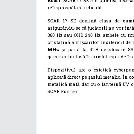
Boost
, SCAR 17 SE are puterea necesar
reîmprospătare ridicată.
SCAR 17 SE domină clasa de gami
asigurându-se că jucătorii nu vor înt
360 Hz sau QHD 240 Hz, ambele cu tim
cristalină a mișcărilor, indiferent de
MHz
și până la 4TB de stocare SSD
gamingului lasă în urmă timpii de înc
Dispozitivul are o estetică cyberpun
aplicată direct pe șasiul metalic. În c
metalică mată, dar cu o lanternă UV, ce
SCAR Runner.