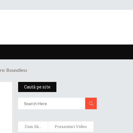
re: Boundless
Caută pe site
Cum Să...
Prezentari Video