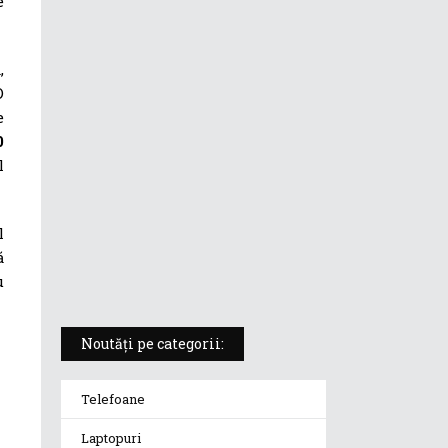
e
ASUS ProArt PX13 (HN7306) –
laptopul compact convertibil
,
pentru creatorii în mișcare
D
e
5 atuuri ale laptopului ASUS
0
Vivobook S14 M5406KA
l
ROG Strix SCAR 18 (2025) –
l
„monstrul din gaming” care
ă
redefinește standardele
u
Noutăți pe categorii:
Telefoane
Laptopuri