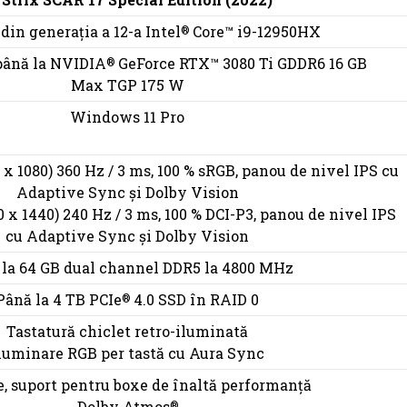
din generația a 12-a Intel
Core™ i9-12950HX
®
până la NVIDIA
GeForce RTX™ 3080 Ti GDDR6 16 GB
®
Max TGP 175 W
Windows 11 Pro
 x 1080) 360 Hz / 3 ms, 100 % sRGB, panou de nivel IPS cu
Adaptive Sync și Dolby Vision
0 x 1440) 240 Hz / 3 ms, 100 % DCI-P3, panou de nivel IPS
cu Adaptive Sync și Dolby Vision
la 64 GB dual channel DDR5 la 4800 MHz
Până la 4 TB PCIe
4.0 SSD în RAID 0
®
Tastatură chiclet retro-iluminată
luminare RGB per tastă cu Aura Sync
e, suport pentru boxe de înaltă performanță
Dolby Atmos
®