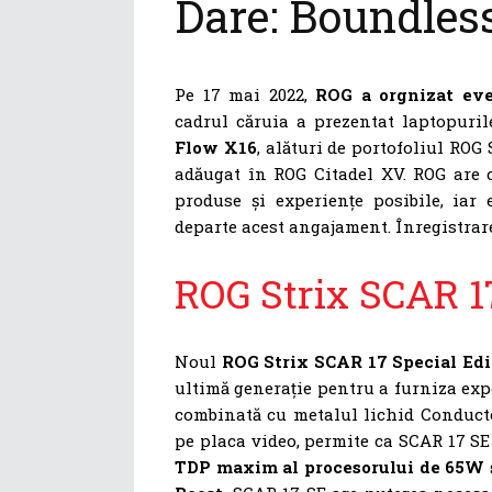
Dare: Boundles
Pe 17 mai 2022,
ROG a orgnizat eve
cadrul căruia a prezentat laptopur
Flow X16
, alături de portofoliul ROG
adăugat în ROG Citadel XV. ROG are c
produse și experiențe posibile, ia
departe acest angajament. Înregistrarea
ROG Strix SCAR 17
Noul
ROG Strix SCAR 17 Special Edi
ultimă generație pentru a furniza exp
combinată cu metalul lichid Conducto
pe placa video, permite ca SCAR 17 S
TDP maxim al procesorului de 65W 