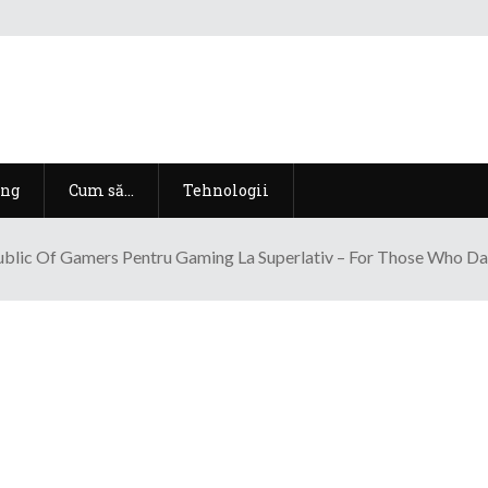
ng
Cum să…
Tehnologii
ublic Of Gamers Pentru Gaming La Superlativ – For Those Who Da