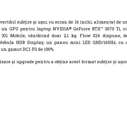
rtibil subțire și ușor, cu ecran de 16 inchi, alimentat de u
e un GPU pentru laptop NVIDIA
GeForce RTX™ 3070 Ti, c
®
e XG Mobile, cântărind doar 2,1 kg. Flow X16 dispune, d
 Nebula HDR Display, un panou mini LED QHD/165Hz, cu 
i un gamut DCI-P3 de 100%.
izare și upgrade pentru a obține acest format subțire și ușor