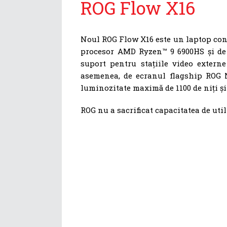
ROG Flow X16
Noul ROG Flow X16 este un laptop conve
procesor AMD Ryzen™ 9 6900HS și d
suport pentru stațiile video extern
asemenea, de ecranul flagship ROG
luminozitate maximă de 1100 de niți ș
ROG nu a sacrificat capacitatea de util