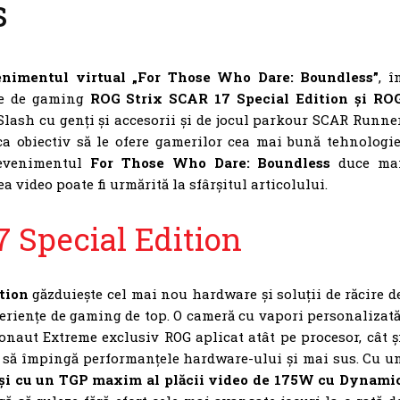
s
nimentul virtual „For Those Who Dare: Boundless”
, î
ile de gaming
ROG Strix SCAR 17 Special Edition
și RO
 Slash cu genți și accesorii și de jocul parkour SCAR Runne
a obiectiv să le ofere gamerilor cea mai bună tehnologie
r evenimentul
For Those Who Dare: Boundless
duce ma
 video poate fi urmărită la sfârșitul articolului.
 Special Edition
tion
găzduiește cel mai nou hardware și soluții de răcire d
eriențe de gaming de top. O cameră cu vapori personalizată
naut Extreme exclusiv ROG aplicat atât pe procesor, cât ș
E să împingă performanțele hardware-ului și mai sus. Cu u
și cu un TGP maxim al plăcii video de 175W cu Dynami