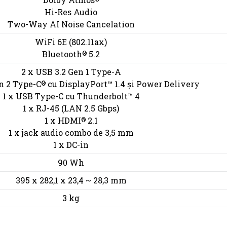
Hi-Res Audio
Two-Way AI Noise Cancelation
WiFi 6E (802.11ax)
Bluetooth
5.2
®
2 x USB 3.2 Gen 1 Type-A
n 2 Type-C
cu DisplayPort™ 1.4 și Power Delivery
®
1 x USB Type-C cu Thunderbolt™ 4
1 x RJ-45 (LAN 2.5 Gbps)
1 x HDMI
2.1
®
1 x jack audio combo de 3,5 mm
1 x DC-in
90 Wh
395 x 282,1 x 23,4 ~ 28,3 mm
3 kg