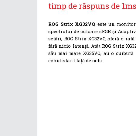
timp de răspuns de 1m
ROG Strix XG32VQ
este un monitor 
spectrului de culoare sRGB și Adaptive
setări, ROG Strix XG32VQ oferă o rată
fără nicio latență. Atât ROG Strix XG
său mai mare XG35VQ, au o curbură 1
echidistant față de ochi.