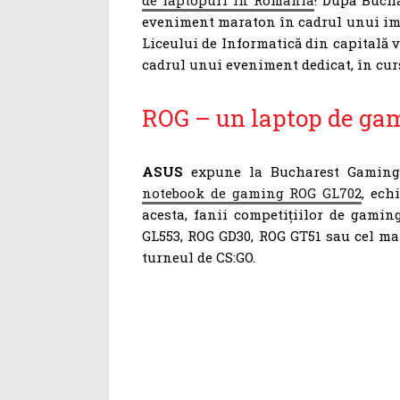
eveniment maraton în cadrul unui imp
Liceului de Informatică din capitală
cadrul unui eveniment dedicat, în curs
ROG – un laptop de ga
ASUS
expune la Bucharest Gaming 
notebook de gaming ROG GL702
, ech
acesta, fanii competițiilor de gami
GL553, ROG GD30, ROG GT51 sau cel ma
turneul de CS:GO.