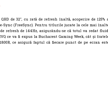
s
QHD de 32″, cu rată de refresh înaltă, acoperire de 125% 
-Sync (FreeSync). Pentru titlurile jucate la cele mai înalt
 de refresh de 144Hz, asigurându-se că totul va redat fluid
32VQ ce va fi expus la Bucharest Gaming Week, cât și fratel
800R, ce asigură faptul că fiecare punct de pe ecran est