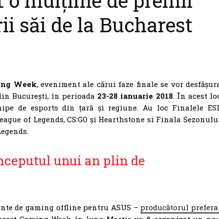
t o mulțime de premii
ii săi de la Bucharest
ing Week
, eveniment ale cărui faze finale se vor desfășur
in București, în perioada
23-28 ianuarie 2018
. În acest lo
ipe de esports din țară și regiune. Au loc Finalele ES
ague of Legends, CS:GO și Hearthstone si Finala Sezonulu
Legends.
nceputul unui an plin de
ente de gaming offline pentru ASUS –
producătorul prefera
arest Gaming Week, în luna Martie va fi organizat un no