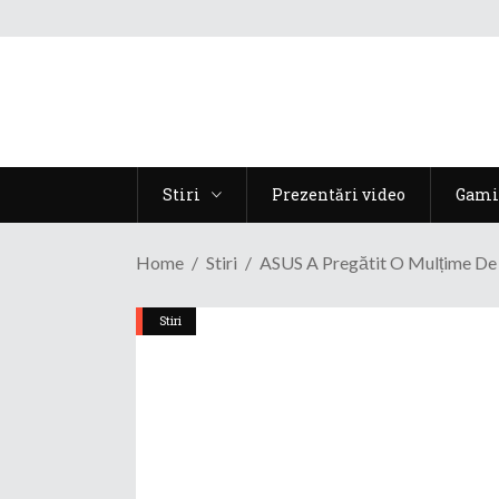
Stiri
Prezentări video
Gami
Home
Stiri
ASUS A Pregătit O Mulțime De 
Stiri