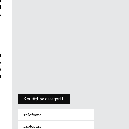
i
ASUS ProArt PX13 (HN7306) –
n
laptopul compact convertibil
pentru creatorii în mișcare
5 atuuri ale laptopului ASUS
Vivobook S14 M5406KA
l
e
ROG Strix SCAR 18 (2025) –
„monstrul din gaming” care
G
redefinește standardele
l
Noutăți pe categorii:
Telefoane
Laptopuri