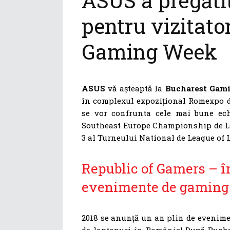
ASUS a pregăti
pentru vizitator
Gaming Week
ASUS
vă așteaptă la
Bucharest Gam
în complexul expozițional Romexpo d
se vor confrunta cele mai bune ech
Southeast Europe Championship de Le
3 al Turneului National de League of 
Republic of Gamers – î
evenimente de gaming
2018 se anunță un an plin de evenim
de laptopuri în România
! După Buch