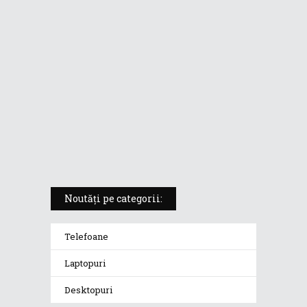
pentru creatorii în mișcare
5 atuuri ale laptopului ASUS
Vivobook S14 M5406KA
ROG Strix SCAR 18 (2025) –
„monstrul din gaming” care
redefinește standardele
Noutăți pe categorii:
Telefoane
Laptopuri
Desktopuri