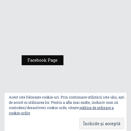
Expoziția ASUS
„Design You Can
Feel” se deschide
la Milan Design
Week 2025
Facebook Page
Acest site folosește cookie-uri. Prin continuare utilizării site-ului, ești
de acord cu utilizarea lor. Pentru a afla mai multe, inclusiv cum să
controlezi/dezactivezi cookie-urile, citește
politica de utilizare a
cookie-urilor
Index
Politica De Utilizare A Cookie-Urilor
Politica De Confidențialitate