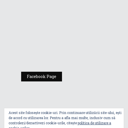
Gamers de la
Comic Con
România
Expoziția ASUS
„Design You Can
Feel” se deschide
la Milan Design
Week 2025
Facebook Page
Acest site folosește cookie-uri. Prin continuare utilizării site-ului, ești
de acord cu utilizarea lor. Pentru a afla mai multe, inclusiv cum să
controlezi/dezactivezi cookie-urile, citește
politica de utilizare a