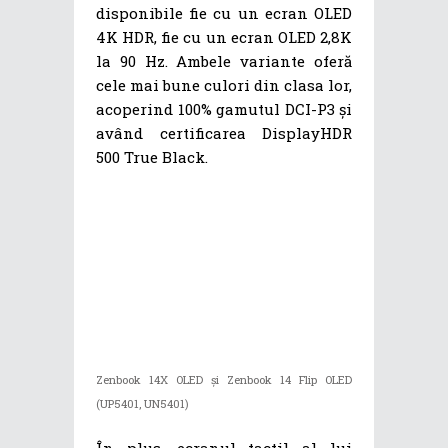
disponibile fie cu un ecran OLED
4K HDR, fie cu un ecran OLED 2,8K
la 90 Hz. Ambele variante oferă
cele mai bune culori din clasa lor,
acoperind 100% gamutul DCI-P3 și
având certificarea DisplayHDR
500 True Black.
Zenbook 14X OLED și Zenbook 14 Flip OLED
(UP5401, UN5401)
În plus, ecranul tactil al lui