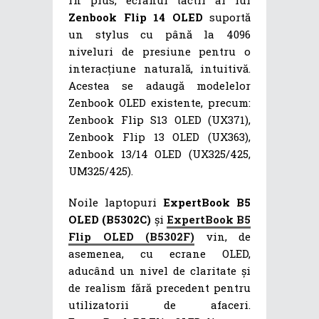
Zenbook Flip 14 OLED
suportă
un stylus cu până la 4096
niveluri de presiune pentru o
interacțiune naturală, intuitivă.
Acestea se adaugă modelelor
Zenbook OLED existente, precum:
Zenbook Flip S13 OLED (UX371),
Zenbook Flip 13 OLED (UX363),
Zenbook 13/14 OLED (UX325/425,
UM325/425).
Noile laptopuri
ExpertBook B5
OLED (B5302C)
și
ExpertBook B5
Flip OLED (B5302F)
vin, de
asemenea, cu ecrane OLED,
aducând un nivel de claritate și
de realism fără precedent pentru
utilizatorii de afaceri.