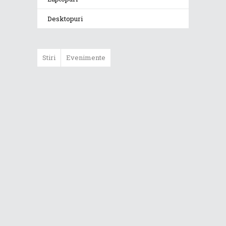
Desktopuri
Stiri
Evenimente
ASUS ProArt
GoPro Edition
duce fluxurile
creative la un nou
nivel alături de
sportivii Red Bull
Noul Zephyrus
G16 (GU606) a
ajuns în România
Noul ROG Strix