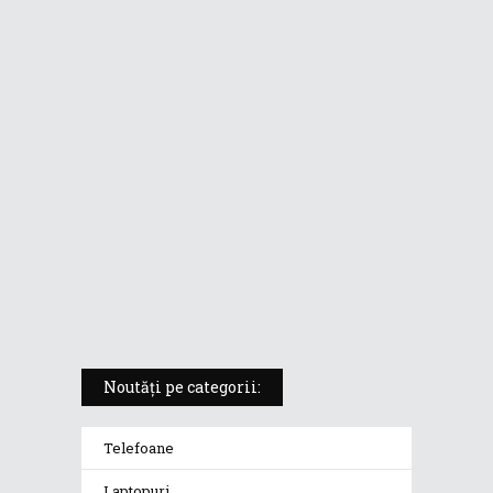
ASUS ProArt PX13 (HN7306) –
laptopul compact convertibil
pentru creatorii în mișcare
5 atuuri ale laptopului ASUS
Vivobook S14 M5406KA
ROG Strix SCAR 18 (2025) –
„monstrul din gaming” care
redefinește standardele
Noutăți pe categorii:
Telefoane
Laptopuri