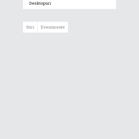
Desktopuri
Stiri
Evenimente
ASUS ProArt
GoPro Edition
duce fluxurile
creative la un nou
nivel alături de
sportivii Red Bull
Noul Zephyrus
G16 (GU606) a
ajuns în România
Noul ROG Strix
SCAR 18 (2026)
este disponibil