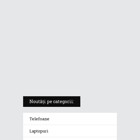
ASUS ProArt PX13 (HN7306) –
laptopul compact convertibil
pentru creatorii în mișcare
5 atuuri ale laptopului ASUS
Vivobook S14 M5406KA
ROG Strix SCAR 18 (2025) –
„monstrul din gaming” care
redefinește standardele
Noutăți pe categorii:
Telefoane
Laptopuri