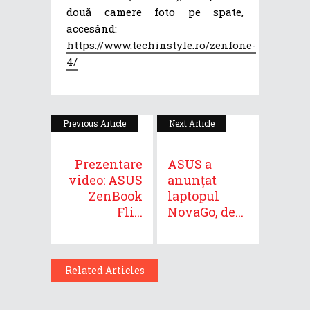
două camere foto pe spate,
accesând:
https://www.techinstyle.ro/zenfone-
4/
Previous Article
Next Article
Prezentare
ASUS a
video: ASUS
anunțat
ZenBook
laptopul
Fli...
NovaGo, de...
Related Articles