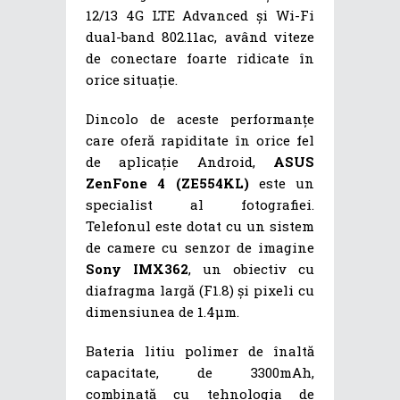
12/13 4G LTE Advanced și Wi-Fi
dual-band 802.11ac, având viteze
de conectare foarte ridicate în
orice situație.
Dincolo de aceste performanțe
care oferă rapiditate în orice fel
de aplicație Android,
ASUS
ZenFone 4 (ZE554KL)
este un
specialist al fotografiei.
Telefonul este dotat cu un sistem
de camere cu senzor de imagine
Sony IMX362
, un obiectiv cu
diafragma largă (F1.8) și pixeli cu
dimensiunea de 1.4µm.
Bateria litiu polimer de înaltă
capacitate, de 3300mAh,
combinată cu tehnologia de