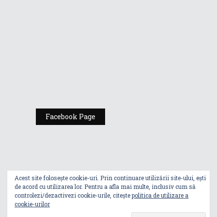
România
Expoziția ASUS
„Design You Can
Feel” se deschide
la Milan Design
Week 2025
Facebook Page
Acest site folosește cookie-uri. Prin continuare utilizării site-ului, ești
de acord cu utilizarea lor. Pentru a afla mai multe, inclusiv cum să
controlezi/dezactivezi cookie-urile, citește
politica de utilizare a
cookie-urilor