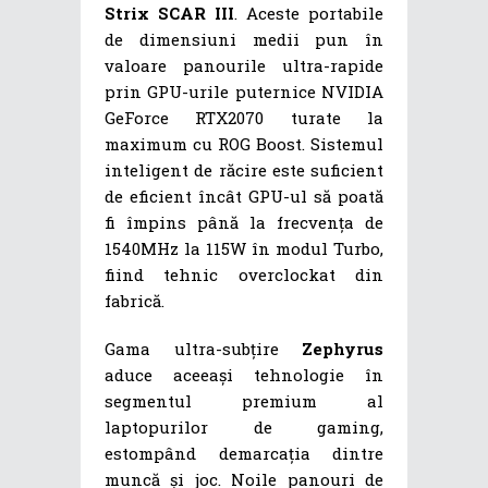
Strix SCAR III
. Aceste portabile
de dimensiuni medii pun în
valoare panourile ultra-rapide
prin GPU-urile puternice NVIDIA
GeForce RTX2070 turate la
maximum cu ROG Boost. Sistemul
inteligent de răcire este suficient
de eficient încât GPU-ul să poată
fi împins până la frecvența de
1540MHz la 115W în modul Turbo,
fiind tehnic overclockat din
fabrică.
Gama ultra-subțire
Zephyrus
aduce aceeași tehnologie în
segmentul premium al
laptopurilor de gaming,
estompând demarcația dintre
muncă și joc. Noile panouri de