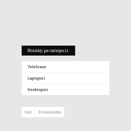
ROG Strix SCAR 18 (2025) –
„monstrul din gaming” care
redefinește standardele
Noutăți pe categorii:
Telefoane
Laptopuri
Desktopuri
Stiri
Evenimente
ASUS ProArt