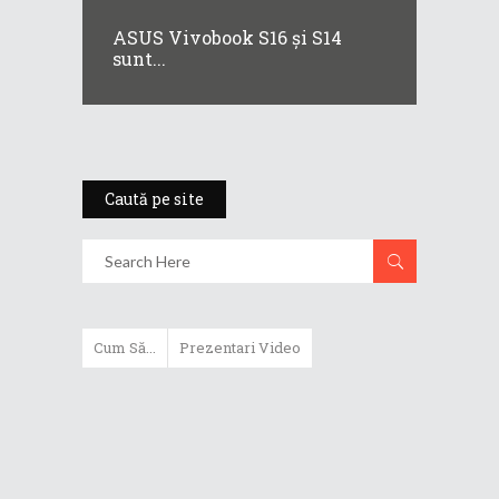
ASUS Vivobook S16 și S14
sunt...
Caută pe site
Cum Să...
Prezentari Video
ASUS Zenbook Duo (2024) îți oferă
experiențe literalmente digitale