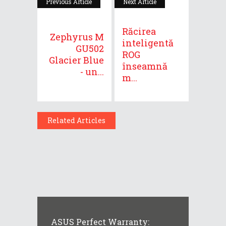
Previous Article
Next Article
Răcirea
Zephyrus M
inteligentă
GU502
ROG
Glacier Blue
înseamnă
- un...
m...
Related Articles
ASUS Perfect Warranty: