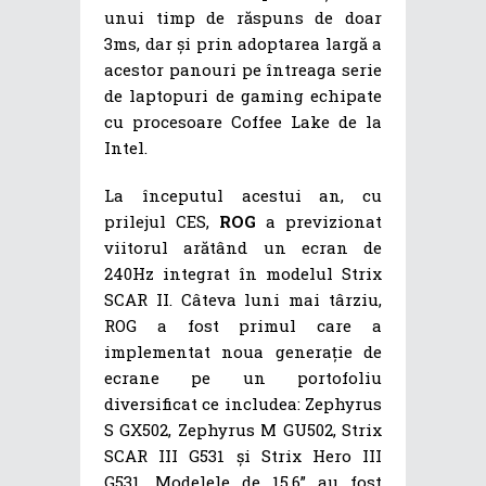
unui timp de răspuns de doar
3ms, dar și prin adoptarea largă a
acestor panouri pe întreaga serie
de laptopuri de gaming echipate
cu procesoare Coffee Lake de la
Intel.
La începutul acestui an, cu
prilejul CES,
ROG
a previzionat
viitorul arătând un ecran de
240Hz integrat în modelul Strix
SCAR II. Câteva luni mai târziu,
ROG a fost primul care a
implementat noua generație de
ecrane pe un portofoliu
diversificat ce includea: Zephyrus
S GX502, Zephyrus M GU502, Strix
SCAR III G531 și Strix Hero III
G531. Modelele de 15,6” au fost