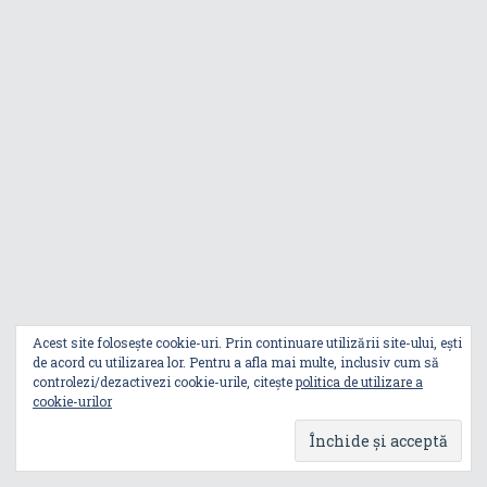
câștigătorii, iar
publicul larg va
decide premiul de
popularitate
ASUS Republic of
Gamers este
partenerul oficial
pentru monitoare,
PC-uri și
periferice în
sezonul PGL 2026
Republic of
Acest site folosește cookie-uri. Prin continuare utilizării site-ului, ești
Gamers ți-a
de acord cu utilizarea lor. Pentru a afla mai multe, inclusiv cum să
pregătit
controlezi/dezactivezi cookie-urile, citește
politica de utilizare a
competiții de
cookie-urilor
gaming, cosplay
și premii
atractive la
standul de la BGW