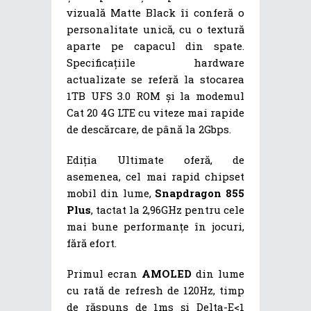
vizuală Matte Black îi conferă o
personalitate unică, cu o textură
aparte pe capacul din spate.
Specificațiile hardware
actualizate se referă la stocarea
1TB UFS 3.0 ROM și la modemul
Cat 20 4G LTE cu viteze mai rapide
de descărcare, de până la 2Gbps.
Ediția Ultimate oferă, de
asemenea, cel mai rapid chipset
mobil din lume,
Snapdragon 855
Plus
, tactat la 2,96GHz pentru cele
mai bune performanțe în jocuri,
fără efort.
Primul ecran
AMOLED
din lume
cu rată de refresh de 120Hz, timp
de răspuns de 1ms și Delta-E<1