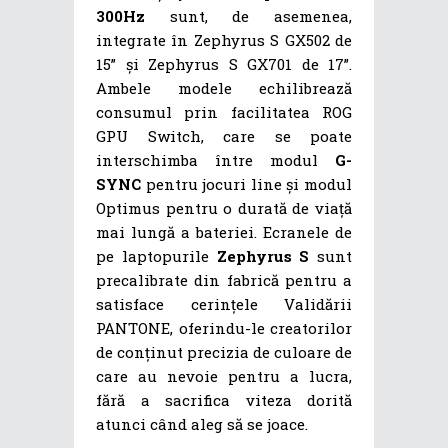
300Hz
sunt, de asemenea,
integrate în Zephyrus S GX502 de
15” și Zephyrus S GX701 de 17”.
Ambele modele echilibrează
consumul prin facilitatea ROG
GPU Switch, care se poate
interschimba între modul
G-
SYNC
pentru jocuri line și modul
Optimus pentru o durată de viață
mai lungă a bateriei. Ecranele de
pe laptopurile
Zephyrus S
sunt
precalibrate din fabrică pentru a
satisface cerințele Validării
PANTONE, oferindu-le creatorilor
de conținut precizia de culoare de
care au nevoie pentru a lucra,
fără a sacrifica viteza dorită
atunci când aleg să se joace.