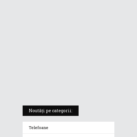
ASUS ProArt PX13 (HN7306) –
laptopul compact convertibil
pentru creatorii în mișcare
5 atuuri ale laptopului ASUS
Vivobook S14 M5406KA
ROG Strix SCAR 18 (2025) –
„monstrul din gaming” care
redefinește standardele
Noutăți pe categorii:
Telefoane