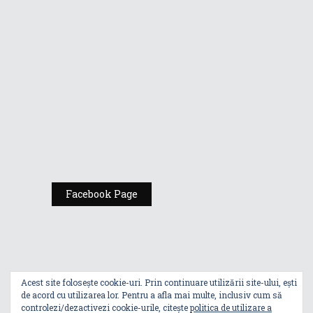
Gamers de la
Comic Con
România
Expoziția ASUS
„Design You Can
Feel” se deschide
la Milan Design
Week 2025
Facebook Page
Acest site folosește cookie-uri. Prin continuare utilizării site-ului, ești
de acord cu utilizarea lor. Pentru a afla mai multe, inclusiv cum să
controlezi/dezactivezi cookie-urile, citește
politica de utilizare a