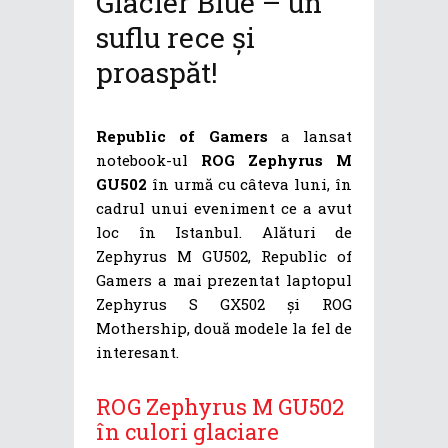
Glacier Blue – un
suflu rece și
proaspăt!
Republic of Gamers
a lansat
notebook-ul
ROG Zephyrus M
GU502
în urmă cu câteva luni, în
cadrul unui eveniment ce a avut
loc în Istanbul. Alături de
Zephyrus M GU502, Republic of
Gamers a mai prezentat laptopul
Zephyrus S GX502 și ROG
Mothership, două modele la fel de
interesant.
ROG Zephyrus M GU502
în culori glaciare