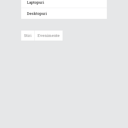
Laptopuri
Desktopuri
Stiri
Evenimente
ASUS ProArt
GoPro Edition
duce fluxurile
creative la un nou
nivel alături de
sportivii Red Bull
Noul Zephyrus
G16 (GU606) a
ajuns în România
Noul ROG Strix